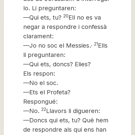
lo. Li preguntaren:
20
—Qui ets, tu?
Ell no es va
negar a respondre i confessà
clarament:
,
21
—Jo no soc el Messies.
Ells
li preguntaren:
—Qui ets, doncs? Elies?
Els respon:
—No el soc.
—Ets el Profeta?
Respongué:
22
—No.
Llavors li digueren:
—Doncs qui ets, tu? Què hem
de respondre als qui ens han