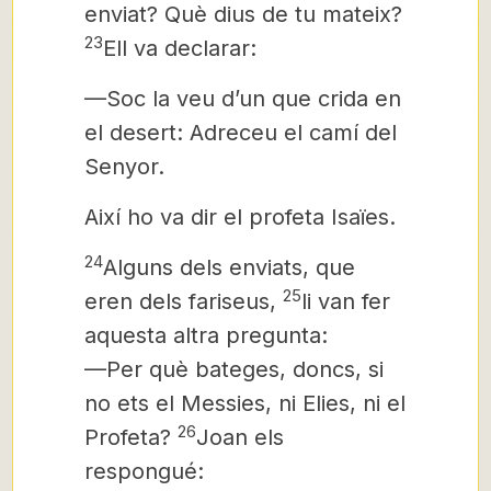
enviat? Què dius de tu mateix?
23
Ell va declarar:
—Soc la veu d’un que crida en
el desert: Adreceu el camí del
Senyor.
Així ho va dir el profeta Isaïes.
24
Alguns dels enviats, que
25
eren dels fariseus,
li van fer
aquesta altra pregunta:
—Per què bateges, doncs, si
no ets el Messies,
ni Elies, ni el
26
Profeta?
Joan els
respongué: