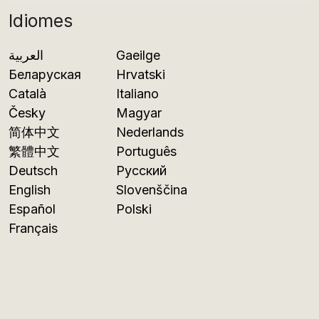
Idiomes
العربية
Gaeilge
Беларуская
Hrvatski
Català
Italiano
Česky
Magyar
简体中文
Nederlands
繁體中文
Português
Deutsch
Русский
English
Slovenščina
Español
Polski
Français