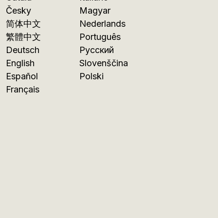
Česky
Magyar
简体中文
Nederlands
繁體中文
Português
Deutsch
Русский
English
Slovenščina
Español
Polski
Français