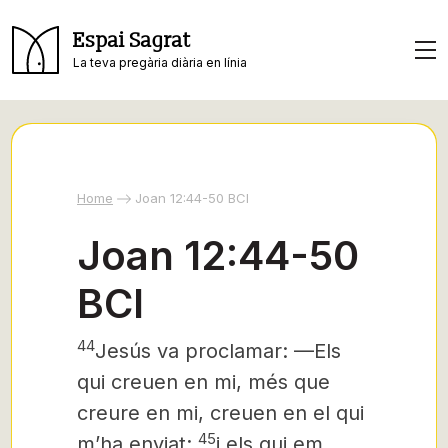
Espai Sagrat
La teva pregària diària en línia
Home
Joan 12:44-50 BCI
Joan 12:44-50
BCI
44
Jesús va proclamar: —Els
qui creuen en mi, més que
creure en mi, creuen en el qui
45
m’ha enviat;
i els qui em