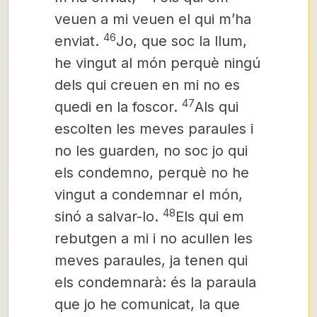
veuen a mi veuen el qui m’ha
46
enviat.
Jo, que soc la llum,
he vingut al món perquè ningú
dels qui creuen en mi no es
47
quedi en la foscor.
Als qui
escolten les meves paraules i
no les guarden, no soc jo qui
els condemno, perquè no he
vingut a condemnar el món,
48
sinó a salvar-lo.
Els qui em
rebutgen a mi i no acullen les
meves paraules, ja tenen qui
els condemnarà: és la paraula
que jo he comunicat, la que