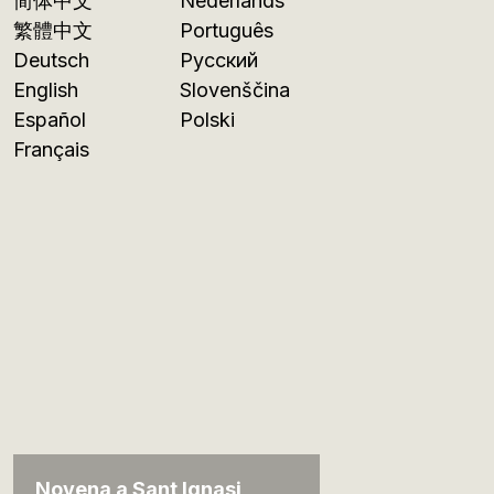
简体中文
Nederlands
繁體中文
Português
Deutsch
Русский
English
Slovenščina
Español
Polski
Français
Novena a Sant Ignasi