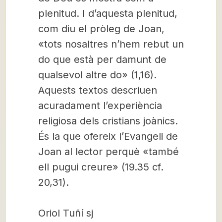
plenitud. I d’aquesta plenitud,
com diu el pròleg de Joan,
«tots nosaltres n’hem rebut un
do que està per damunt de
qualsevol altre do» (1,16).
Aquests textos descriuen
acuradament l’experiència
religiosa dels cristians joànics.
És la que ofereix l’Evangeli de
Joan al lector perquè «també
ell pugui creure» (19.35 cf.
20,31).
Oriol Tuñí sj