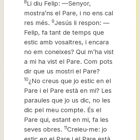
8
Li diu Felip: —Senyor,
mostra’ns el Pare, i no ens cal
9
res més.
Jesús li respon: —
Felip, fa tant de temps que
estic amb vosaltres, i encara
no em coneixes? Qui m’ha vist
a mi ha vist el Pare. Com pots
dir que us mostri el Pare?
10
¿No creus que jo estic en el
Pare i el Pare està en mi? Les
paraules que jo us dic, no les
dic pel meu compte. És el
Pare qui, estant en mi, fa les
11
seves obres.
Creieu-me: jo
estic en el Pare i el Pare està