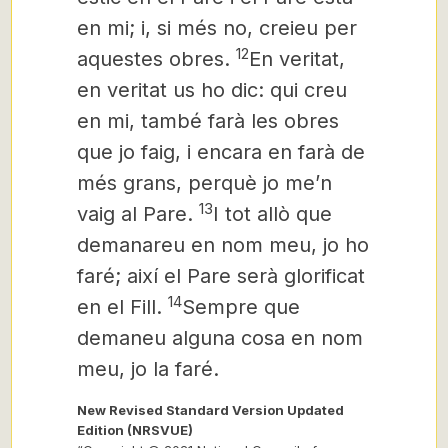
en mi; i, si més no,
creieu per
12
aquestes obres.
En veritat,
en veritat us ho dic: qui creu
en mi, també farà les obres
que jo faig, i encara en farà de
més grans, perquè jo me’n
13
vaig al Pare.
I tot allò que
demanareu en nom meu, jo ho
faré; així el Pare serà glorificat
14
en el Fill.
Sempre que
demaneu alguna cosa en nom
meu,
jo la faré.
New Revised Standard Version Updated
Edition (NRSVUE)