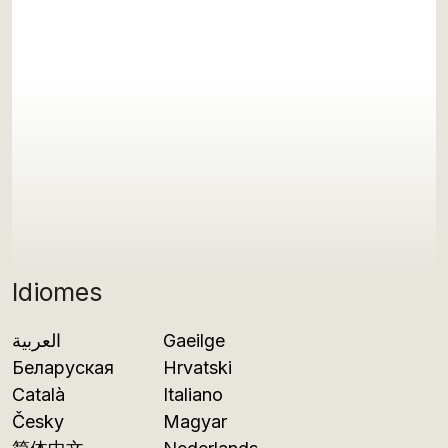
Idiomes
العربية
Gaeilge
Беларуская
Hrvatski
Català
Italiano
Česky
Magyar