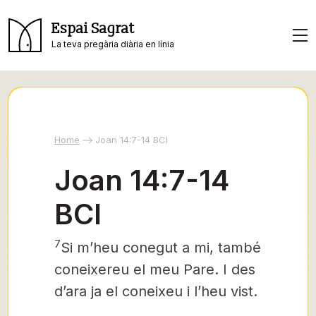
Espai Sagrat
La teva pregària diària en línia
Home
Joan 14:7-14 BCI
Joan 14:7-14
BCI
7
Si m’heu conegut a mi,
també
coneixereu el meu Pare. I des
d’ara ja el coneixeu i l’heu vist.