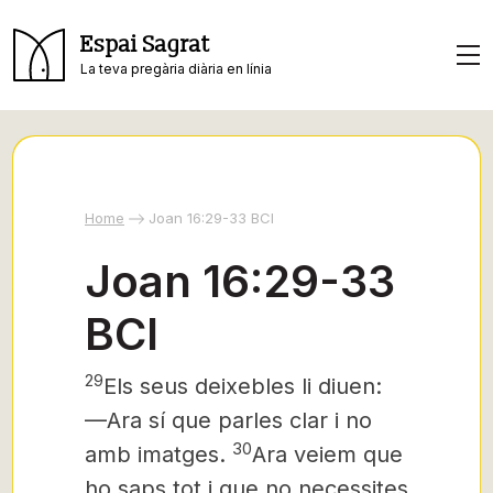
Espai Sagrat
La teva pregària diària en línia
Home
Joan 16:29-33 BCI
Joan 16:29-33
BCI
29
Els seus deixebles li diuen:
—Ara sí que parles clar i no
30
amb imatges.
Ara veiem que
ho saps tot i que no necessites