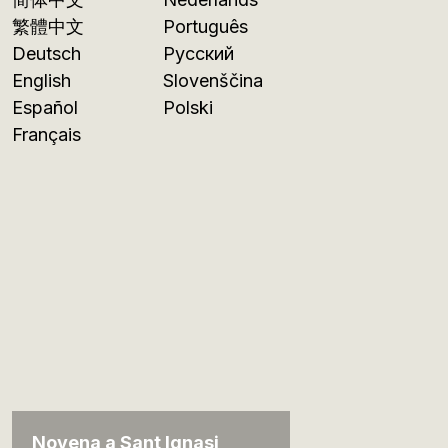
繁體中文
Português
Deutsch
Русский
English
Slovenščina
Español
Polski
Français
Novena a Sant Ignasi