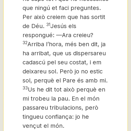
que ningú et faci preguntes.
Per això creiem que has sortit
31
de Déu.
Jesús els
respongué: —Ara creieu?
32
Arriba l’hora, més ben dit, ja
ha arribat, que us dispersareu
cadascú pel seu costat, i em
deixareu sol. Però jo no estic
sol, perquè el Pare és amb mi.
33
Us he dit tot això perquè en
mi trobeu la pau. En el món
passareu tribulacions, però
tingueu confiança: jo he
vençut el món.