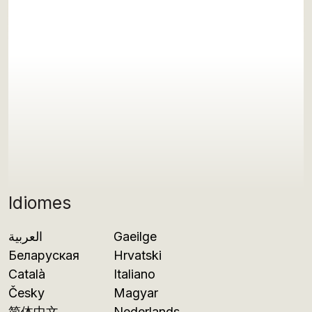
Idiomes
العربية
Gaeilge
Беларуская
Hrvatski
Català
Italiano
Česky
Magyar
简体中文
Nederlands