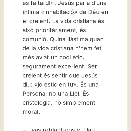
es fa tard!». Jesús parla d’una
íntima «inhabitació» de Déu en
el creient. La vida cristiana és
això prioritàriament, és
comunió. Quina llàstima quan
de la vida cristiana n’hem fet
més aviat un codi ètic,
segurament excel·lent. Ser
creient és sentir que Jesús
diu: «jo estic en tu». És una
Persona, no una Llei. És
cristologia, no simplement
moral.
− I vas reblant-nos el clau,