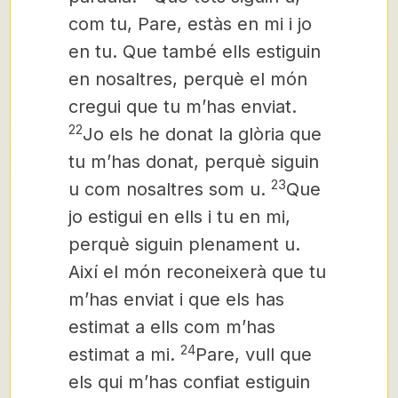
com tu, Pare, estàs en mi i jo
en tu.
Que també ells estiguin
en nosaltres, perquè el món
cregui que tu m’has enviat.
22
Jo els he donat la glòria que
tu m’has donat, perquè siguin
23
u com nosaltres som u.
Que
jo estigui en ells i tu en mi,
perquè siguin plenament u.
Així el món reconeixerà que tu
m’has enviat i que els has
estimat a ells com m’has
24
estimat a mi.
Pare, vull que
els qui m’has confiat estiguin