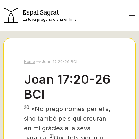
Espai Sagrat
La teva pregària diària en línia
Home
Joan 17:20-26 BCI
Joan 17:20-26
BCI
20
»No prego només per ells,
sinó també pels qui creuran
en mi gràcies a la seva
21
paraula.
Que tots siguin u,