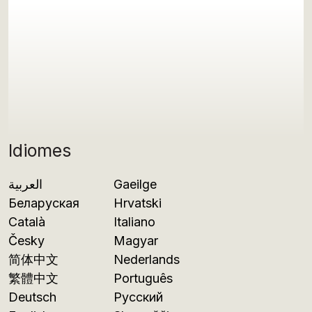
Idiomes
العربية
Gaeilge
Беларуская
Hrvatski
Català
Italiano
Česky
Magyar
简体中文
Nederlands
繁體中文
Português
Deutsch
Русский