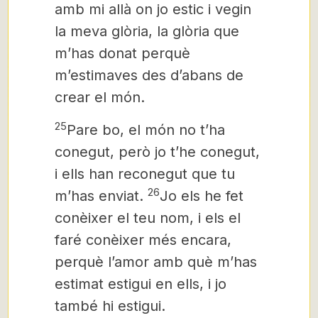
amb mi allà on jo estic i vegin
la meva glòria, la glòria que
m’has donat perquè
m’estimaves des d’abans de
crear el món.
25
Pare bo, el món no t’ha
conegut, però jo t’he conegut,
i ells han reconegut que tu
26
m’has enviat.
Jo els he fet
conèixer el teu nom, i els el
faré conèixer més encara,
perquè l’amor amb què m’has
estimat estigui en ells, i jo
també hi estigui.