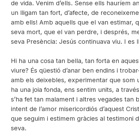
de vida. Venim d’ells. Sense ells hauríem an
un lligam tan fort, d’afecte, de reconeixe
amb ells! Amb aquells que el van estimar, qu
seva mort, que el van perdre, i després, me
seva Presència: Jesús continuava viu. I es
Hi ha una cosa tan bella, tan forta en aque
viure? És qüestió d’anar ben endins i troba
amb els deixebles, experimentar que som u
ha una joia fonda, ens sentim units, a través
s’ha fet tan malament i altres vegades tan
intent de l’amor misericordiós d’aquest Cris
que seguim i estimem gràcies al testimoni de
seva.