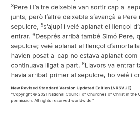
3
Pere i l’altre deixeble van sortir cap al sep
junts, però l’altre deixeble s’avançà a Pere i
5
sepulcre,
s’ajupí i veié aplanat el llençol d
6
entrar.
Després arribà també Simó Pere, que
sepulcre; veié aplanat el llençol d’amortalla
havien posat al cap no estava aplanat com e
8
continuava lligat a part.
Llavors va entrar 
havia arribat primer al sepulcre, ho veié i c
New Revised Standard Version Updated Edition (NRSVUE)
“Copyright © 2021 National Council of Churches of Christ in the 
permission. All rights reserved worldwide.”