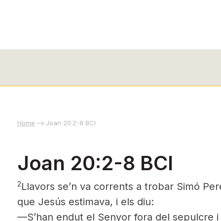
Home
Joan 20:2-8 BCI
Joan 20:2-8 BCI
2
Llavors se’n va corrents a trobar Simó Pere 
que Jesús estimava, i els diu:
—S’han endut el Senyor fora del sepulcre i