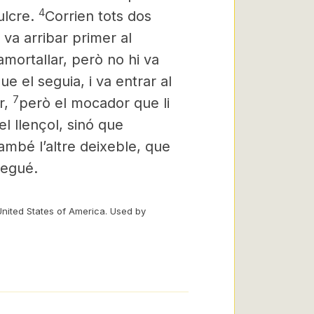
4
ulcre.
Corrien tots dos
 va arribar primer al
’amortallar, però no hi va
 el seguia, i va entrar al
7
r,
però el mocador que li
l llençol, sinó que
també l’altre deixeble, que
regué.
United States of America. Used by