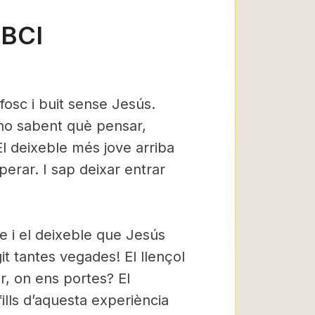
 BCI
fosc i buit sense Jesús.
no sabent què pensar,
El deixeble més jove arriba
perar. I sap deixar entrar
e i el deixeble que Jesús
t tantes vegades! El llençol
r, on ens portes? El
ills d’aquesta experiència