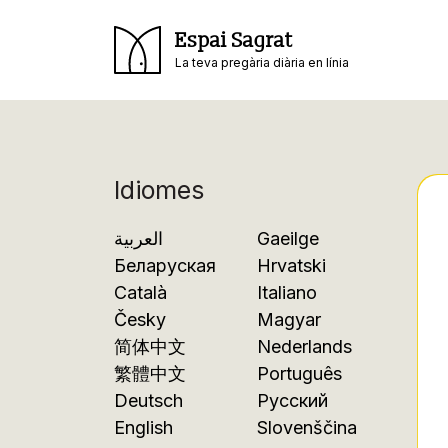
Espai Sagrat
La teva pregària diària en línia
Idiomes
العربية
Gaeilge
Беларуская
Hrvatski
Català
Italiano
Česky
Magyar
简体中文
Nederlands
繁體中文
Português
Deutsch
Русский
English
Slovenščina