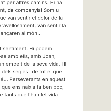
at per altres camins. Hi ha
ment, de companyia! Som u
e van sentir el dolor de la
ravellosament, van sentir la
 llançaren al món…
st sentiment! Hi podem
r-se amb ells, amb Joan,
n empelt de la seva vida. Hi
 dels segles i de tot el que
 bé… Perseverants en aquest
t que ens naixia fa ben poc,
 tants que l’han fet vida