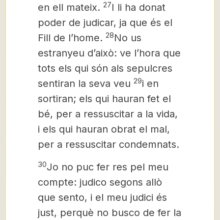
27
en ell mateix.
I li ha donat
poder de judicar, ja que és el
28
Fill de l’home.
No us
estranyeu d’això: ve l’hora que
tots els qui són als sepulcres
29
sentiran la seva veu
i en
sortiran; els qui hauran fet el
bé, per a ressuscitar a la vida,
i els qui hauran obrat el mal,
per a ressuscitar condemnats.
30
Jo no puc fer res pel meu
compte: judico segons allò
que sento, i el meu judici és
just, perquè no busco de fer la