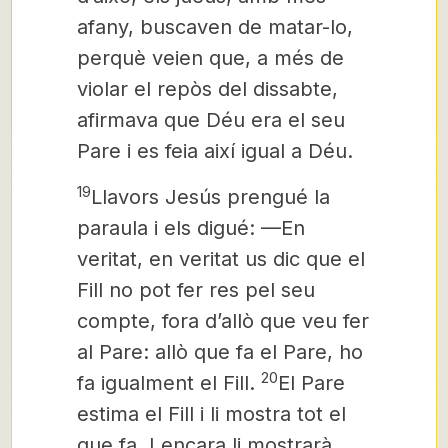
afany, buscaven de matar-lo,
perquè veien que, a més de
violar el repòs del dissabte,
afirmava que Déu era el seu
Pare i es feia així igual a Déu.
19
Llavors Jesús prengué la
paraula i els digué: —En
veritat, en veritat us dic que el
Fill no pot fer res pel seu
compte, fora d’allò que veu fer
al Pare: allò que fa el Pare,
ho
20
fa igualment el Fill.
El Pare
estima el Fill i li mostra tot el
que fa. I encara li mostrarà