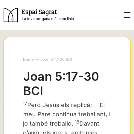
Espai Sagrat
La teva pregària diària en línia
Home
Joan 5:17-30 BCI
Joan 5:17-30
BCI
17
Però Jesús els replicà: —El
meu Pare continua treballant, i
18
jo també treballo.
Davant
d’això, els jueus, amb més