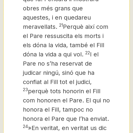
obres més grans que
aquestes, i en quedareu
21
meravellats.
Perquè així com
el Pare ressuscita els morts i
els dóna la vida, també el Fill
22
dóna la vida a qui vol.
I el
Pare no s’ha reservat de
judicar ningú, sinó que ha
confiat al Fill tot el judici,
23
perquè tots honorin el Fill
com honoren el Pare. El qui no
honora el Fill, tampoc no
honora el Pare que l’ha enviat.
24
»En veritat, en veritat us dic