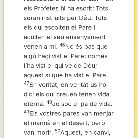
els Profetes hi ha escrit: Tots
seran instruïts per Déu. Tots
els qui escolten el Pare i
acullen el seu ensenyament
46
venen a mi.
No és pas que
algú hagi vist el Pare: només
l’ha vist el qui ve de Déu;
aquest sí que ha vist el Pare.
47
En veritat, en veritat us ho
dic: els qui creuen tenen vida
48
eterna.
Jo soc el pa de vida.
49
Els vostres pares van menjar
el mannà en el desert, però
50
van morir.
Aquest, en canvi,