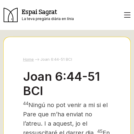
Espai Sagrat
La teva pregària diària en línia
Home
Joan 6:44-51 BCI
Joan 6:44-51
BCI
44
Ningú no pot venir a mi si el
Pare que m’ha enviat no
l’atreu. I a aquest, jo el
45
ressuscitaré el darrer dia.
En