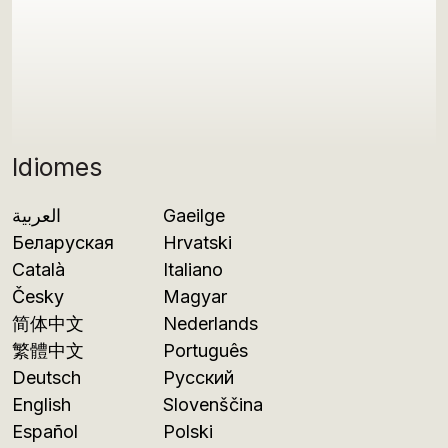
Idiomes
العربية
Gaeilge
Беларуская
Hrvatski
Català
Italiano
Česky
Magyar
简体中文
Nederlands
繁體中文
Português
Deutsch
Русский
English
Slovenščina
Español
Polski