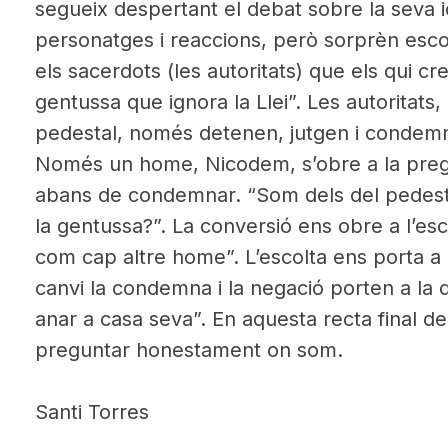
segueix despertant el debat sobre la seva id
personatges i reaccions, però sorprèn escol
els sacerdots (les autoritats) que els qui 
gentussa que ignora la Llei”. Les autoritat
pedestal, només detenen, jutgen i condemne
Només un home, Nicodem, s’obre a la pregu
abans de condemnar. “Som dels del pedest
la gentussa?”. La conversió ens obre a l’esc
com cap altre home”. L’escolta ens porta a l
canvi la condemna i la negació porten a la 
anar a casa seva”. En aquesta recta final 
preguntar honestament on som.
Santi Torres