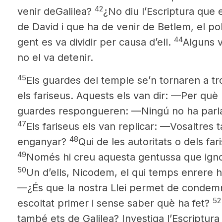
42
venir de
Galilea?
¿No diu l’Escriptura que 
de David i que ha de venir de Betlem, el po
44
gent es va dividir per causa d’ell.
Alguns v
no el va detenir.
45
Els guardes del temple se’n tornaren a tr
els fariseus. Aquests els van dir: —Per què
guardes respongueren: —Ningú no ha parl
47
Els fariseus els van replicar: —Vosaltres
48
enganyar?
Qui de les autoritats o dels far
49
Només hi creu aquesta gentussa que ignora
50
Un d’ells, Nicodem,
el qui temps enrere ha
—¿És que la nostra Llei permet de condemn
52
escoltat primer i sense saber què ha fet?
també ets de Galilea? Investiga l’Escriptura