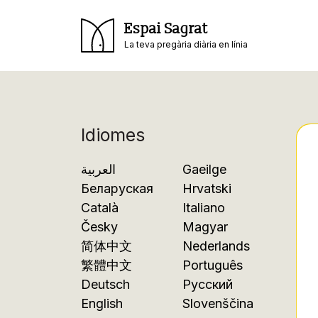
Espai Sagrat
La teva pregària diària en línia
Idiomes
العربية
Gaeilge
Беларуская
Hrvatski
Català
Italiano
Česky
Magyar
简体中文
Nederlands
繁體中文
Português
Deutsch
Русский
English
Slovenščina