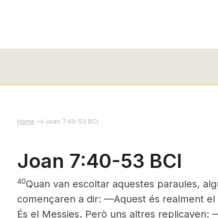
Home
Joan 7:40-53 BCI
Joan 7:40-53 BCI
40
Quan van escoltar aquestes paraules, alg
començaren a dir: —Aquest és realment el
És el Messies.
Però uns altres replicaven: 