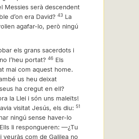
el Messies
serà descendent
43
ble d’on era David?
La
olien agafar-lo, però ningú
obar els grans sacerdots i
46
 no l’heu portat?
Els
at mai com aquest home.
 també us heu deixat
iseus ha cregut en ell?
 la Llei i són uns maleïts!
51
via visitat Jesús, els diu:
ar ningú sense haver-lo
Ells li respongueren: —¿Tu
 i veuràs com de Galilea no