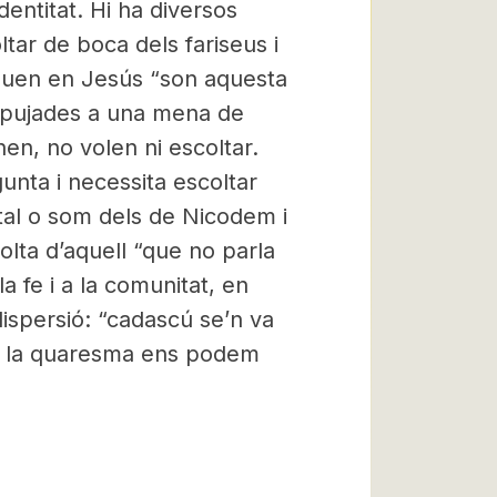
entitat. Hi ha diversos
tar de boca dels fariseus i
creuen en Jesús “son aquesta
s, pujades a una mena de
n, no volen ni escoltar.
nta i necessita escoltar
al o som dels de Nicodem i
olta d’aquell “que no parla
a fe i a la comunitat, en
dispersió: “cadascú se’n va
de la quaresma ens podem