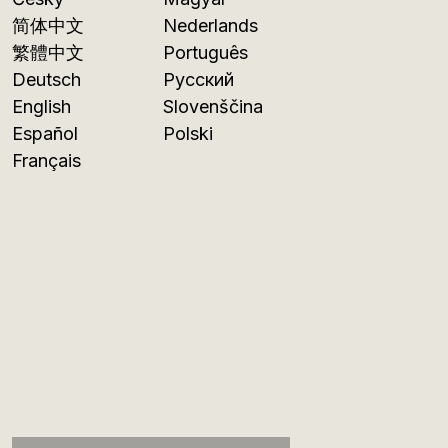
简体中文
Nederlands
繁體中文
Português
Deutsch
Русский
English
Slovenščina
Español
Polski
Français