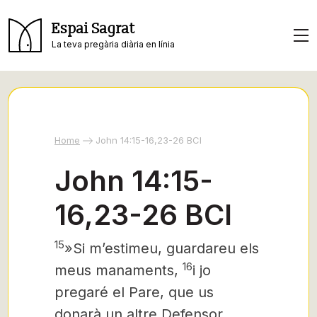
Espai Sagrat
La teva pregària diària en línia
Home
John 14:15-16,23-26 BCI
John 14:15-
16,23-26 BCI
15
»Si m’estimeu, guardareu
els
16
meus manaments,
i jo
pregaré el Pare, que us
donarà un altre Defensor