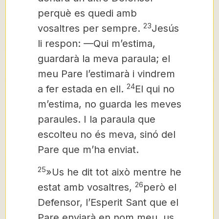
perquè es quedi amb
23
vosaltres per sempre.
Jesús
li respon: —Qui m’estima,
guardarà la meva paraula; el
meu Pare l’estimarà i vindrem
24
a fer estada en ell.
El qui no
m’estima, no guarda les meves
paraules. I la paraula que
escolteu no és meva, sinó del
Pare que m’ha enviat.
25
»Us he dit tot això mentre he
26
estat amb vosaltres,
però el
Defensor,
l’Esperit Sant que el
Pare enviarà en nom meu, us