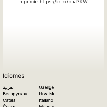
imprimir: https://lc.cx/paJ7KW
Idiomes
العربية
Gaeilge
Беларуская
Hrvatski
Català
Italiano
Česky
Magyar