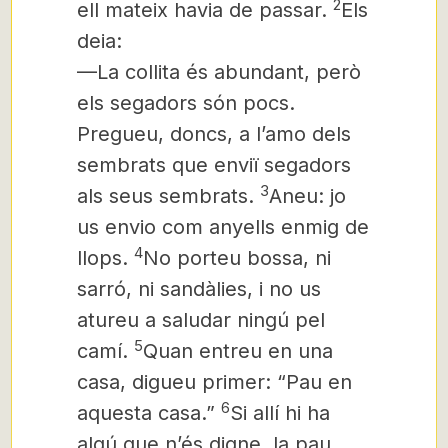
2
ell mateix havia de passar.
Els
deia:
—La collita és abundant, però
els segadors són pocs.
Pregueu, doncs, a l’amo dels
sembrats que enviï segadors
3
als seus sembrats.
Aneu: jo
us envio com anyells enmig de
4
llops.
No porteu bossa, ni
sarró, ni sandàlies, i no us
atureu a saludar ningú pel
5
camí.
Quan entreu en una
casa, digueu primer: “Pau en
6
aquesta casa.”
Si allí hi ha
algú que n’és digne, la pau