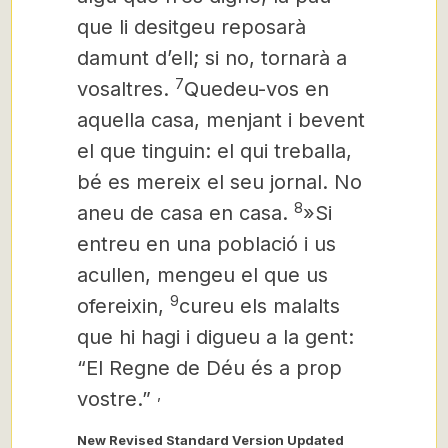
que li desitgeu reposarà
damunt d’ell; si no, tornarà a
7
vosaltres.
Quedeu-vos en
aquella casa, menjant i bevent
el que tinguin: el qui treballa,
bé es mereix el seu jornal. No
8
aneu de casa en casa.
»Si
entreu en una població i us
acullen, mengeu el que us
9
ofereixin,
cureu els malalts
que hi hagi i digueu a la gent:
“El Regne de Déu és a prop
,
vostre.”
New Revised Standard Version Updated