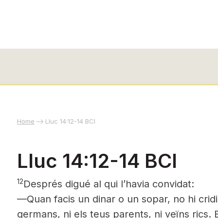
Home
Lluc 14:12-14 BCI
Lluc 14:12-14 BCI
12
Després digué al qui l’havia convidat:
—Quan facis un dinar o un sopar, no hi cridi
germans, ni els teus parents, ni veïns rics. E