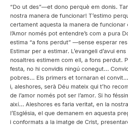
“Do ut des”—et dono perquè em donis. Tant
nostra manera de funcionar! T’estimo perqu
certament aquesta la manera de funcionar
l’Amor només pot entendre’s com a pura Don
estima “a fons perdut” —sense esperar res 
Estimar per a estimar. L’evangeli d’avui e
nosaltres estimem com ell, a fons perdut. P
festa, no hi convidis ningú conegut… Convid
pobres… Els primers et tornaran el convit…
i, aleshores, serà Déu mateix qui t’ho rec
de l’amor només pot ser l’amor. Si ho féssim
així… Aleshores es faria veritat, en la nostra
l’Església, el que demanem en aquesta pregà
i conformats a la imatge de Crist, present