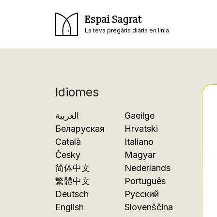
Espai Sagrat
La teva pregària diària en línia
Idiomes
العربية
Gaeilge
Беларуская
Hrvatski
Català
Italiano
Česky
Magyar
简体中文
Nederlands
繁體中文
Português
Deutsch
Русский
English
Slovenščina