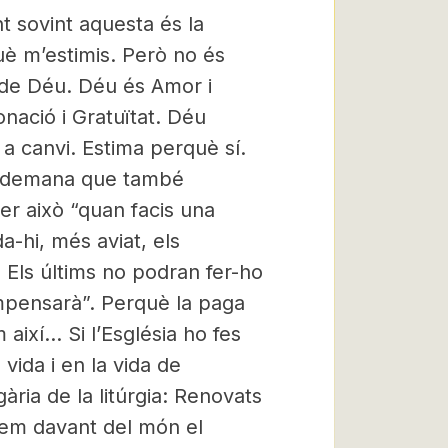
 sovint aquesta és la
è m’estimis. Però no és
 de Déu. Déu és Amor i
ació i Gratuïtat. Déu
a canvi. Estima perquè sí.
ns demana que també
er això “quan facis una
a-hi, més aviat, els
 Els últims no podran fer-ho
ompensarà”. Perquè la paga
 així… Si l’Església ho fes
 vida i en la vida de
ria de la litúrgia: Renovats
arem davant del món el