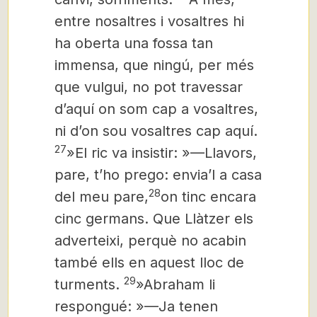
entre nosaltres i vosaltres hi
ha oberta una fossa tan
immensa, que ningú, per més
que vulgui, no pot travessar
d’aquí on som cap a vosaltres,
ni d’on sou vosaltres cap aquí.
27
»El ric va insistir: »—Llavors,
pare, t’ho prego: envia’l a casa
28
del meu pare,
on tinc encara
cinc germans. Que Llàtzer els
adverteixi, perquè no acabin
també ells en aquest lloc de
29
turments.
»Abraham li
respongué: »—Ja tenen