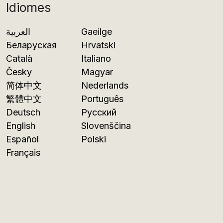
Idiomes
العربية
Gaeilge
Беларуская
Hrvatski
Català
Italiano
Česky
Magyar
简体中文
Nederlands
繁體中文
Português
Deutsch
Русский
English
Slovenščina
Español
Polski
Français