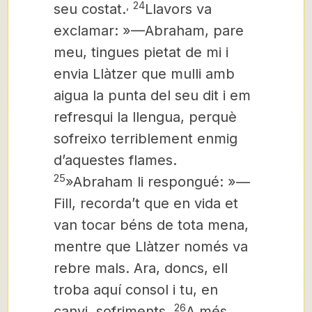
,
24
seu costat.
Llavors va
exclamar: »—Abraham, pare
meu, tingues pietat de mi i
envia Llàtzer que mulli amb
aigua la punta del seu dit i em
refresqui la llengua, perquè
sofreixo terriblement enmig
d’aquestes flames.
25
»Abraham li respongué: »—
Fill, recorda’t que en vida et
van tocar béns de tota mena,
mentre que Llàtzer només va
rebre mals. Ara, doncs, ell
troba aquí consol i tu, en
26
canvi, sofriments.
A més,