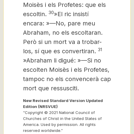
Moisès i els Profetes: que els
30
escoltin.
»El ric insistí
encara: »—No, pare meu
Abraham, no els escoltaran.
Però si un mort va a trobar-
31
los, sí que es convertiran.
»Abraham li digué: »—Si no
escolten Moisès i els Profetes,
tampoc no els convencerà cap
mort que ressusciti.
New Revised Standard Version Updated
Edition (NRSVUE)
“Copyright © 2021 National Council of
Churches of Christ in the United States of
America. Used by permission. All rights
reserved worldwide.”