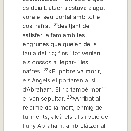
es deia Llàtzer s’estava ajagut
vora el seu portal amb tot el
21
cos nafrat,
desitjant de
satisfer la fam amb les
engrunes que queien de la
taula del ric; fins i tot venien
els gossos a llepar-li les
22
nafres.
»El pobre va morir, i
els àngels el portaren al si
d’Abraham.
El ric també morí i
23
el van sepultar.
»Arribat al
reialme de la mort, enmig de
turments, alçà els ulls i veié de
lluny Abraham, amb Llàtzer al