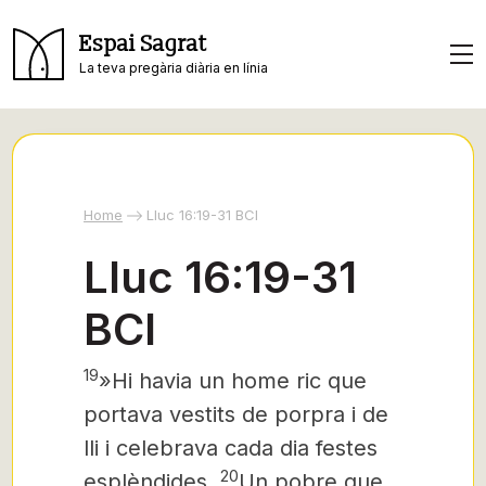
Espai Sagrat
La teva pregària diària en línia
Home
Lluc 16:19-31 BCI
Lluc 16:19-31
BCI
19
»Hi havia un home ric que
portava vestits de porpra i de
lli i celebrava cada dia festes
20
esplèndides.
Un pobre que