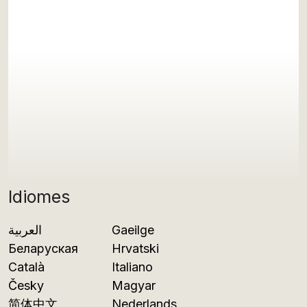
Idiomes
العربية
Gaeilge
Беларуская
Hrvatski
Català
Italiano
Česky
Magyar
简体中文
Nederlands