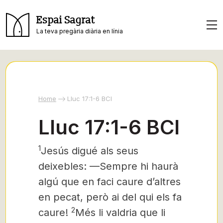
Espai Sagrat
La teva pregària diària en línia
Home
Lluc 17:1-6 BCI
Lluc 17:1-6 BCI
1
Jesús
digué als seus
deixebles:
—Sempre hi haurà
algú que en faci caure d’altres
en pecat, però ai del qui els fa
2
caure!
Més li valdria que li