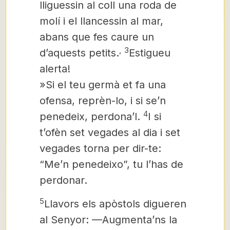
lliguessin al coll una roda de
molí i el llancessin al mar,
abans que fes caure un
,
3
d’aquests petits.
Estigueu
alerta!
»Si el teu germà et fa una
ofensa, reprèn-lo, i si se’n
4
penedeix, perdona’l.
I si
t’ofèn set vegades al dia i set
vegades torna per dir-te:
“Me’n penedeixo”, tu l’has de
perdonar.
5
Llavors els apòstols digueren
al Senyor: —Augmenta’ns la