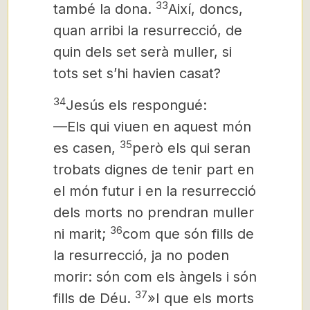
33
també la dona.
Així, doncs,
quan arribi la resurrecció, de
quin dels set serà muller, si
tots set s’hi havien casat?
34
Jesús els respongué:
—Els qui viuen en aquest món
35
es casen,
però els qui seran
trobats dignes de tenir part en
el món futur i en la resurrecció
dels morts no prendran muller
36
ni marit;
com que són fills de
la resurrecció, ja no poden
morir: són com els àngels i són
37
fills de Déu.
»I que els morts