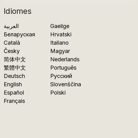
Idiomes
العربية
Gaeilge
Беларуская
Hrvatski
Català
Italiano
Česky
Magyar
简体中文
Nederlands
繁體中文
Português
Deutsch
Русский
English
Slovenščina
Español
Polski
Français