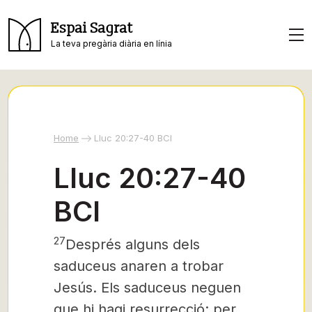
Espai Sagrat
La teva pregària diària en línia
Home
Lluc 20:27-40 BCI
Lluc 20:27-40
BCI
27
Després alguns dels
saduceus anaren a trobar
Jesús. Els saduceus neguen
que hi hagi resurrecció; per