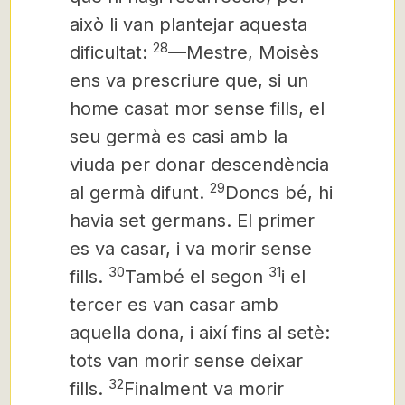
això li van plantejar aquesta
28
dificultat:
—Mestre, Moisès
ens va prescriure que, si un
home casat mor sense fills,
el
seu germà es casi amb la
viuda per donar descendència
29
al germà difunt.
Doncs bé, hi
havia set germans. El primer
es va casar, i va morir sense
30
31
fills.
També el segon
i el
tercer es van casar amb
aquella dona, i així fins al setè:
tots van morir sense deixar
32
fills.
Finalment va morir