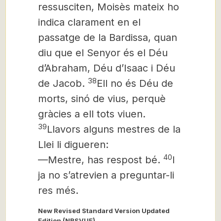
ressusciten, Moisès mateix ho
indica clarament en el
passatge de la Bardissa, quan
diu que el Senyor és el Déu
d’Abraham, Déu d’Isaac i Déu
38
de Jacob.
Ell no és Déu de
morts, sinó de vius, perquè
gràcies a ell tots viuen.
39
Llavors alguns mestres de la
Llei li digueren:
40
—Mestre, has respost bé.
I
ja no s’atrevien a preguntar-li
res més.
New Revised Standard Version Updated
Edition (NRSVUE)