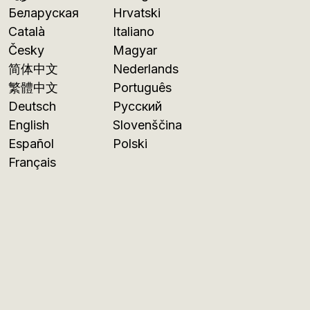
Беларуская
Hrvatski
Català
Italiano
Česky
Magyar
简体中文
Nederlands
繁體中文
Português
Deutsch
Русский
English
Slovenščina
Español
Polski
Français