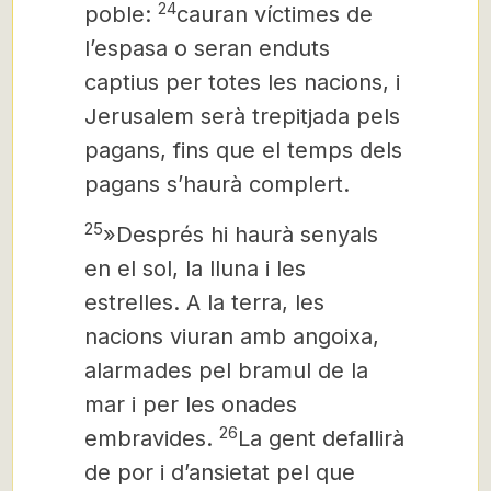
24
poble:
cauran víctimes de
l’espasa o seran enduts
captius per totes les nacions, i
Jerusalem serà trepitjada pels
pagans, fins que el temps dels
pagans s’haurà complert.
25
»Després hi haurà senyals
en el sol, la lluna i les
estrelles. A la terra, les
nacions viuran amb angoixa,
alarmades pel bramul de la
mar i per les onades
26
embravides.
La gent defallirà
de por i d’ansietat pel que