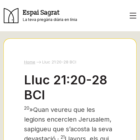
Espai Sagrat
La teva pregària diària en línia
Home
Lluc 21:20-28 BCI
Lluc 21:20-28
BCI
20
»Quan veureu que les
legions encerclen Jerusalem,
sapigueu que s’acosta la seva
,
21
devastació.
Llavors, els qui