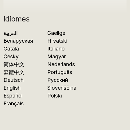
Idiomes
العربية
Gaeilge
Беларуская
Hrvatski
Català
Italiano
Česky
Magyar
简体中文
Nederlands
繁體中文
Português
Deutsch
Русский
English
Slovenščina
Español
Polski
Français