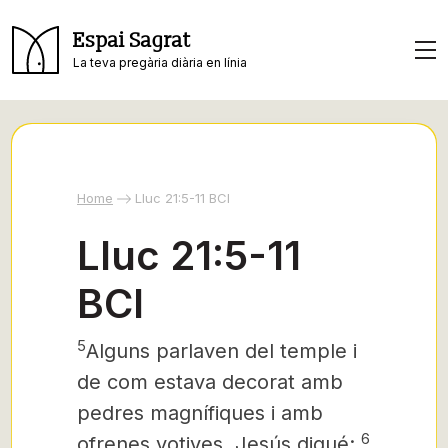
Espai Sagrat
La teva pregària diària en línia
Home
Lluc 21:5-11 BCI
Lluc 21:5-11
BCI
5
Alguns parlaven del temple i
de com estava decorat amb
pedres magnífiques i amb
6
ofrenes votives. Jesús digué: