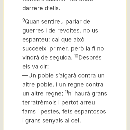
darrere d’ells.
9
Quan sentireu parlar de
guerres i de revoltes, no us
espanteu: cal que això
succeeixi primer, però la fi no
10
vindrà de seguida.
Després
els va dir:
—Un poble s’alçarà contra un
altre poble, i un regne contra
11
un altre regne;
hi haurà grans
terratrèmols i pertot arreu
fams i pestes, fets espantosos
i grans senyals al cel.