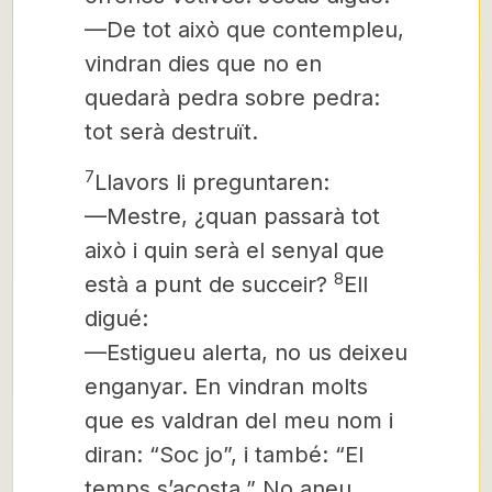
—De tot això que contempleu,
vindran dies que no en
quedarà pedra sobre pedra:
tot serà destruït.
7
Llavors li preguntaren:
—Mestre, ¿quan passarà tot
això i quin serà el senyal que
8
està a punt de succeir?
Ell
digué:
—Estigueu alerta, no us deixeu
enganyar. En vindran molts
que es valdran del meu nom i
diran: “Soc jo”,
i també: “El
temps s’acosta.”
No aneu