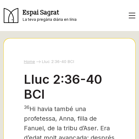
Espai Sagrat
La teva pregària diària en línia
Home
Lluc 2:36-40 BCI
Lluc 2:36-40
BCI
36
Hi havia també una
profetessa, Anna, filla de
Fanuel, de la tribu d’Aser. Era
d’edat molt avançada: després