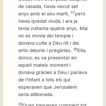
de casada, havia viscut set
37
anys amb el seu marit,
però
havia quedat viuda, i ara ja
tenia vuitanta-quatre anys. Mai
no es movia del temple i
donava culte a Déu nit i dia
38
amb dejunis i pregàries.
Ella,
doncs, es va presentar en
aquell mateix moment i
donava gràcies a Déu i parlava
de l’infant
a tots els qui
esperaven que Jerusalem
seria alliberada.
39
Quan hagueren complert tot