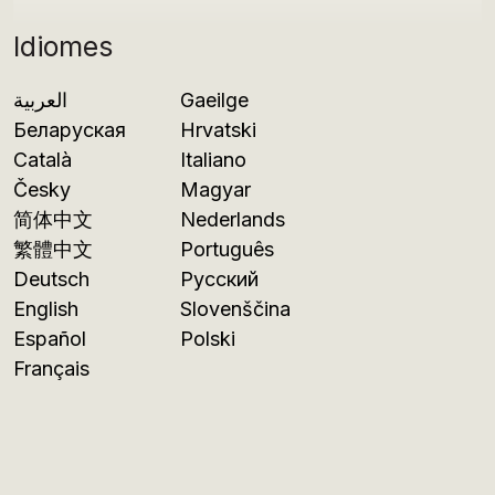
Idiomes
العربية
Gaeilge
Беларуская
Hrvatski
Català
Italiano
Česky
Magyar
简体中文
Nederlands
繁體中文
Português
Deutsch
Русский
English
Slovenščina
Español
Polski
Français