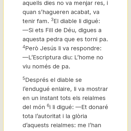
aquells dies no va menjar res, i
quan s’hagueren acabat, va
3
tenir fam.
El diable li digué:
—Si ets Fill de Déu, digues a
aquesta pedra que es torni pa.
4
Però Jesús li va respondre:
—L’Escriptura diu: L’home no
viu només de pa.
5
Després el diable
se
l’endugué enlaire, li va mostrar
en un instant tots els reialmes
6
del món
i li digué:
—Et donaré
tota l’autoritat i la glòria
d’aquests reialmes: me l’han