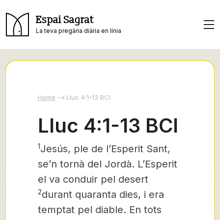
Espai Sagrat
La teva pregària diària en línia
Home
Lluc 4:1-13 BCI
Lluc 4:1-13 BCI
1
Jesús, ple de l’Esperit Sant,
se’n tornà del Jordà. L’Esperit
el va conduir pel desert
2
durant quaranta dies, i era
temptat pel diable. En tots