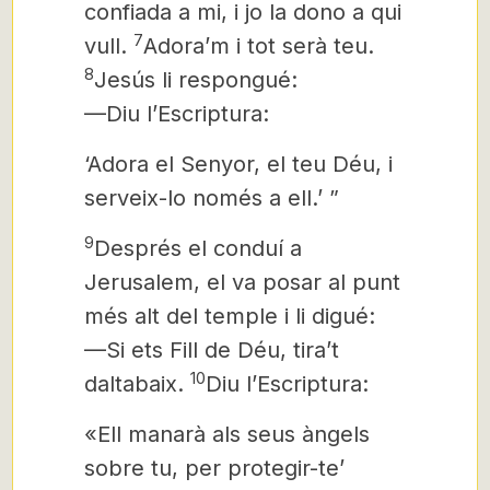
confiada a mi, i jo la dono a qui
7
vull.
Adora’m i tot serà teu.
8
Jesús li respongué:
—Diu l’Escriptura:
‘Adora el Senyor, el teu Déu, i
serveix-lo només a ell.’ ”
9
Després
el conduí a
Jerusalem, el va posar al punt
més alt del temple i li digué:
—Si ets Fill de Déu, tira’t
10
daltabaix.
Diu l’Escriptura:
«Ell manarà als seus àngels
sobre tu, per protegir-te’