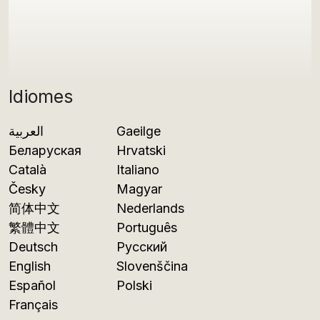
Idiomes
العربية
Gaeilge
Беларуская
Hrvatski
Català
Italiano
Česky
Magyar
简体中文
Nederlands
繁體中文
Português
Deutsch
Русский
English
Slovenščina
Español
Polski
Français