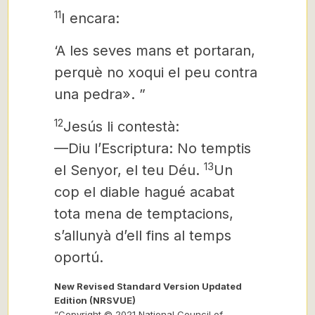
11
I encara:
‘A les seves mans et portaran,
perquè no xoqui el peu contra
una pedra». ”
12
Jesús li contestà:
—Diu l’Escriptura: No temptis
13
el Senyor, el teu Déu.
Un
cop el diable hagué acabat
tota mena de temptacions,
s’allunyà d’ell fins al temps
oportú.
New Revised Standard Version Updated
Edition (NRSVUE)
“Copyright © 2021 National Council of