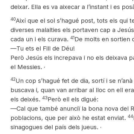
deixar. Ella es va aixecar a l’instant i es pos
40
Així que el sol s’hagué post, tots els qui 
diverses malalties els portaven cap a Jesús
41
cada un i els curava.
De molts en sortien di
—Tu ets el Fill de Déu!
Però Jesús els increpava i no els deixava p
,
el Messies.
42
Un cop s’hagué fet de dia, sortí i se n’anà 
buscava i, quan van arribar al lloc on ell er
43
els deixés.
Però ell els digué:
—Cal que també anunciï la bona nova del R
44
poblacions, que per això he estat enviat.
,
sinagogues del país dels jueus.