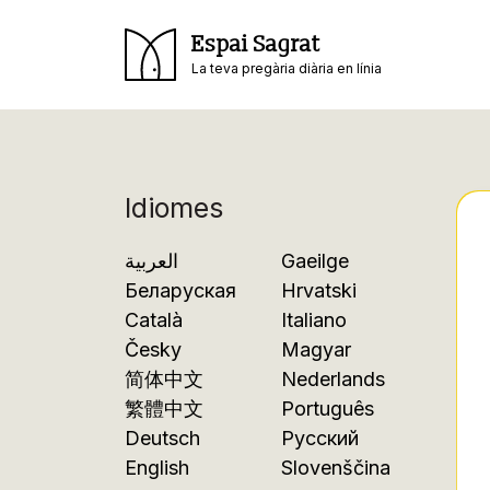
Espai Sagrat
La teva pregària diària en línia
Idiomes
العربية
Gaeilge
Беларуская
Hrvatski
Català
Italiano
Česky
Magyar
简体中文
Nederlands
繁體中文
Português
Deutsch
Русский
English
Slovenščina