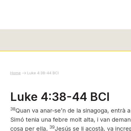
Home
Luke 4:38-44 BCI
Luke 4:38-44 BCI
38
Quan va anar-se’n de la sinagoga, entrà 
Simó tenia una febre molt alta, i van dema
39
cosa per ella.
Jesús se li acostà, va increp