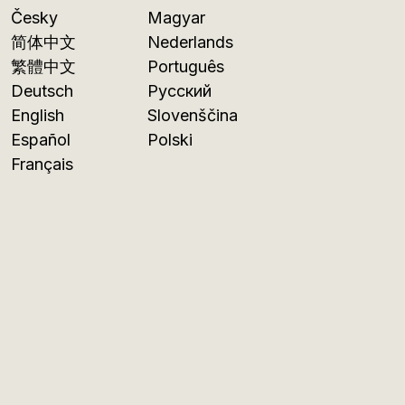
Česky
Magyar
简体中文
Nederlands
繁體中文
Português
Deutsch
Русский
English
Slovenščina
Español
Polski
Français