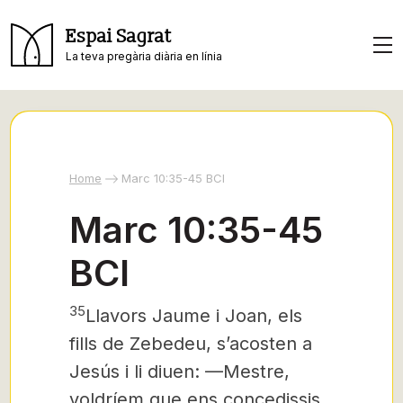
Espai Sagrat
La teva pregària diària en línia
Home
Marc 10:35-45 BCI
Marc 10:35-45
BCI
35
Llavors Jaume i Joan, els
fills de Zebedeu, s’acosten a
Jesús i li diuen: —Mestre,
voldríem que ens concedissis