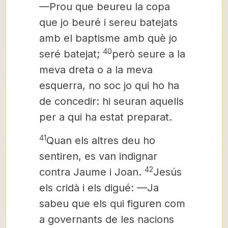
—Prou que beureu la copa
que jo beuré i sereu batejats
amb el baptisme amb què jo
40
seré batejat;
però seure a la
meva dreta o a la meva
esquerra, no soc jo qui ho ha
de concedir: hi seuran aquells
per a qui ha estat preparat.
41
Quan els altres deu ho
sentiren, es van indignar
42
contra Jaume i Joan.
Jesús
els cridà i els digué: —Ja
sabeu que els qui figuren com
a governants de les nacions