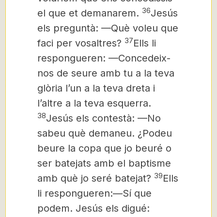
36
el que et demanarem.
Jesús
els preguntà: —Què voleu que
37
faci per vosaltres?
Ells li
respongueren: —Concedeix-
nos de seure amb tu a la teva
glòria l’un a la teva dreta i
l’altre a la teva esquerra.
38
Jesús els contestà: —No
sabeu què demaneu. ¿Podeu
beure la copa que jo beuré o
ser batejats amb el baptisme
39
amb què jo seré batejat?
Ells
li respongueren:—Sí que
podem. Jesús els digué: