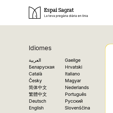
Espai Sagrat
La teva pregària diària en línia
Idiomes
العربية
Gaeilge
Беларуская
Hrvatski
Català
Italiano
Česky
Magyar
简体中文
Nederlands
繁體中文
Português
Deutsch
Русский
English
Slovenščina