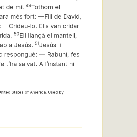
48
at de mi!
Tothom el
ara més fort: —Fill de David,
: —Crideu-lo. Ells van cridar
50
rida.
Ell llançà el mantell,
51
cap a Jesús.
Jesús li
ec respongué: — Rabuní,
fes
 t’ha salvat. A l’instant hi
United States of America. Used by