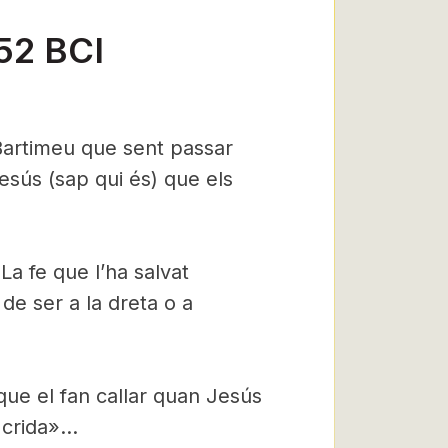
52 BCI
Bartimeu que sent passar
esús (sap qui és) que els
 La fe que l’ha salvat
de ser a la dreta o a
 que el fan callar quan Jesús
t crida»…