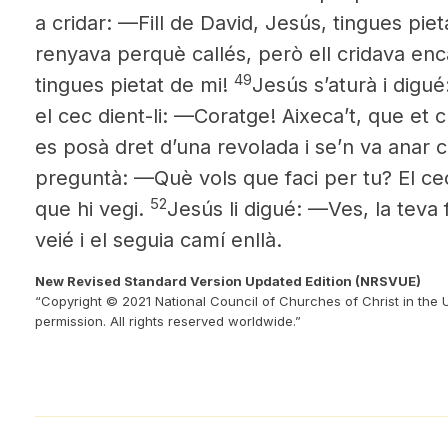
a cridar: —Fill de David, Jesús, tingues piet
renyava perquè callés, però ell cridava enc
49
tingues pietat de mi!
Jesús s’aturà i digué
el cec dient-li: —Coratge! Aixeca’t, que et c
es posà dret d’una revolada i se’n va anar 
preguntà: —Què vols que faci per tu? El c
52
que hi vegi.
Jesús li digué: —Ves, la teva fe
veié i el seguia camí enllà.
New Revised Standard Version Updated Edition (NRSVUE)
“Copyright © 2021 National Council of Churches of Christ in the 
permission. All rights reserved worldwide.”