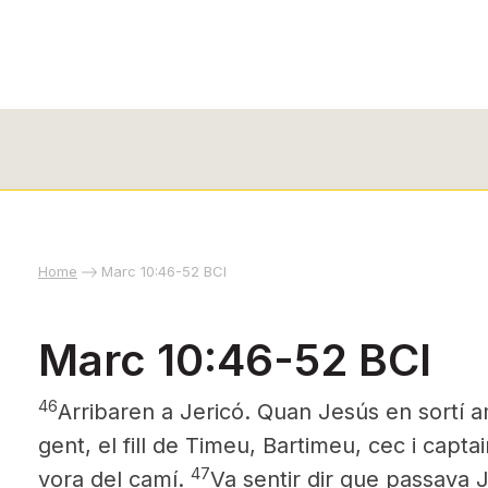
Home
Marc 10:46-52 BCI
Marc 10:46-52 BCI
46
Arribaren a Jericó. Quan Jesús en sortí a
gent, el fill de Timeu, Bartimeu, cec i captai
47
vora del camí.
Va sentir dir que passava