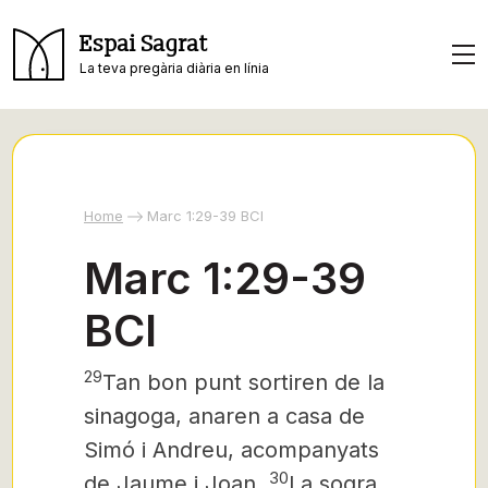
Espai Sagrat
La teva pregària diària en línia
Home
Marc 1:29-39 BCI
Marc 1:29-39
BCI
29
Tan bon punt sortiren de la
sinagoga,
anaren a casa de
Simó i Andreu, acompanyats
30
de Jaume i Joan.
La sogra