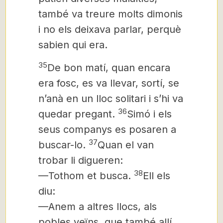
també va treure molts dimonis
i no els deixava parlar, perquè
sabien qui era.
35
De bon matí, quan encara
era fosc, es va llevar, sortí, se
n’anà en un lloc solitari i s’hi va
36
quedar pregant.
Simó i els
seus companys es posaren a
37
buscar-lo.
Quan el van
trobar li digueren:
38
—Tothom et busca.
Ell els
diu:
—Anem a altres llocs, als
pobles veïns, que també allí