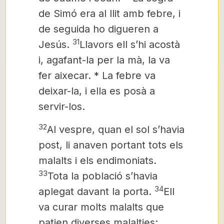
de Simó era al llit amb febre, i
de seguida ho digueren a
31
Jesús.
Llavors ell s’hi acostà
i, agafant-la per la mà, la va
fer aixecar. * La febre va
deixar-la, i ella es posà a
servir-los.
32
Al vespre, quan el sol s’havia
post, li anaven portant tots els
malalts i els endimoniats.
33
Tota la població s’havia
34
aplegat davant la porta.
Ell
va curar molts malalts que
patien diverses malalties;