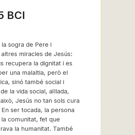
5 BCI
e la sogra de Pere i
ltres miracles de Jesús:
s recupera la dignitat i es
per una malaltia, però el
ca, sinó també social i
e la vida social, aïllada,
això, Jesús no tan sols cura
. En ser tocada, la persona
 la comunitat, fet que
erava la humanitat. També