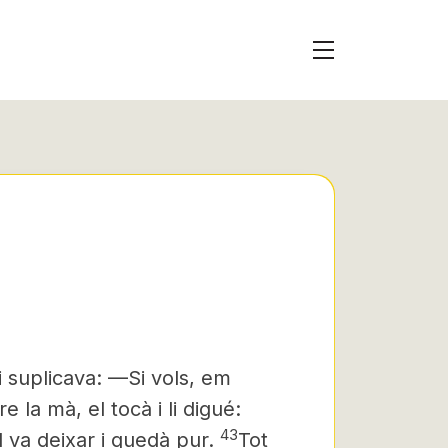
i suplicava:
—Si vols, em
 la mà, el tocà i li digué:
43
el va deixar i quedà pur.
Tot