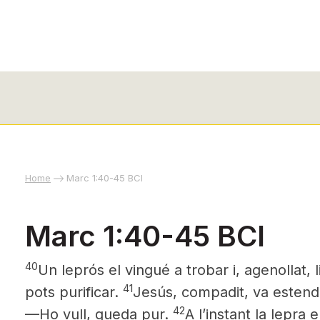
Home
Marc 1:40-45 BCI
Marc 1:40-45 BCI
40
Un leprós el vingué a trobar i, agenollat, l
41
pots purificar.
Jesús,
compadit,
va estendre
42
—Ho vull, queda pur.
A l’instant la lepra 