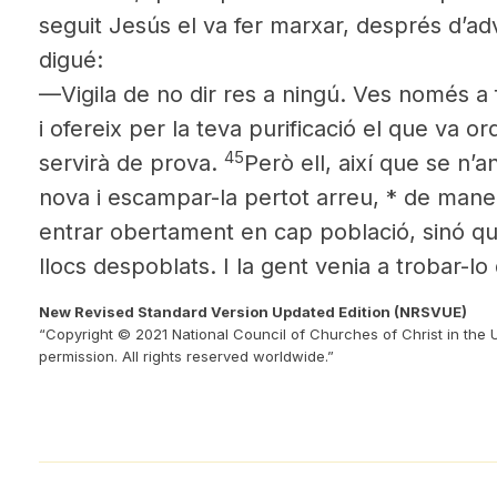
seguit Jesús el va fer marxar, després d’ad
digué:
—Vigila de no dir res a ningú. Ves només a 
i ofereix per la teva purificació el que va o
45
servirà de prova.
Però ell, així que se n
nova i escampar-la pertot arreu, * de man
entrar obertament en cap població, sinó qu
llocs despoblats. I la gent venia a trobar-lo
New Revised Standard Version Updated Edition (NRSVUE)
“Copyright © 2021 National Council of Churches of Christ in the 
permission. All rights reserved worldwide.”