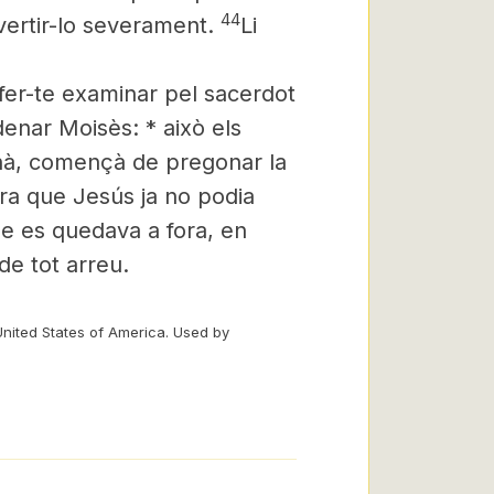
44
vertir-lo severament.
Li
fer-te examinar pel sacerdot
rdenar Moisès: * això els
’anà, començà de pregonar la
era que Jesús
ja no podia
e es quedava a fora, en
 de tot arreu.
United States of America. Used by