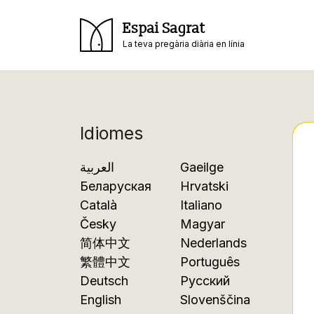
Espai Sagrat
La teva pregària diària en línia
Idiomes
العربية
Gaeilge
Беларуская
Hrvatski
Català
Italiano
Česky
Magyar
简体中文
Nederlands
繁體中文
Português
Deutsch
Русский
English
Slovenščina