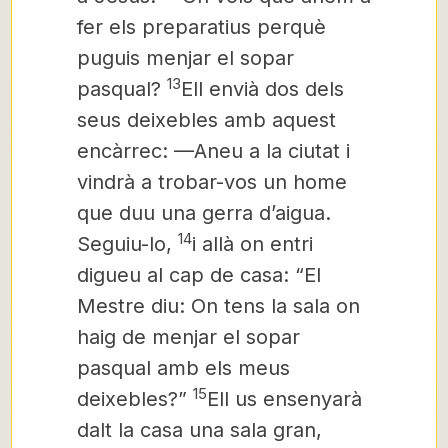
fer els preparatius perquè
puguis menjar el sopar
13
pasqual?
Ell envià dos dels
seus deixebles amb aquest
encàrrec: —Aneu a la ciutat i
vindrà a trobar-vos un home
que duu una gerra d’aigua.
14
Seguiu-lo,
i allà on entri
digueu al cap de casa: “El
Mestre diu: On tens la sala on
haig de menjar el sopar
pasqual amb els meus
15
deixebles?”
Ell us ensenyarà
dalt la casa una sala gran,