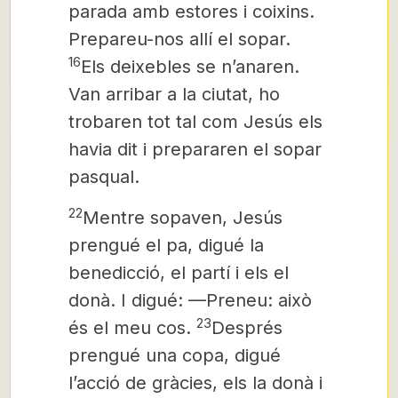
parada amb estores i coixins.
Prepareu-nos allí el sopar.
16
Els deixebles se n’anaren.
Van arribar a la ciutat, ho
trobaren tot tal com Jesús els
havia dit i prepararen el sopar
pasqual.
22
Mentre sopaven, Jesús
prengué el pa, digué la
benedicció, el partí i els el
donà. I digué: —Preneu: això
23
és el meu cos.
Després
prengué una copa, digué
l’acció de gràcies, els la donà i