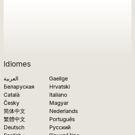
Idiomes
العربية
Gaeilge
Беларуская
Hrvatski
Català
Italiano
Česky
Magyar
简体中文
Nederlands
繁體中文
Português
Deutsch
Русский