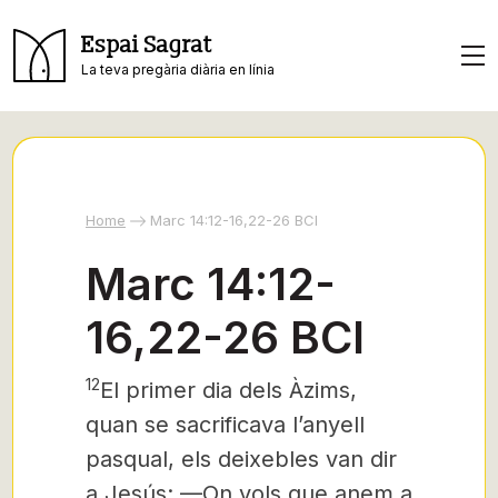
Espai Sagrat
La teva pregària diària en línia
Home
Marc 14:12-16,22-26 BCI
Marc 14:12-
16,22-26 BCI
12
El primer dia dels Àzims,
quan se sacrificava l’anyell
pasqual, els deixebles van dir
a Jesús: —On vols que anem a