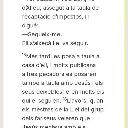
d’Alfeu, assegut a la taula de
recaptació d’impostos, i li
digué:
—Segueix-me.
Ell s’aixecà i el va seguir.
15
Més tard, es posà a taula
a
casa d’ell,
i molts publicans i
altres pecadors es posaren
també a taula
amb Jesús i els
seus deixebles; eren molts els
16
qui el seguien.
Llavors, quan
els mestres de la Llei
del grup
dels fariseus veieren que
Jesús menjava amb els