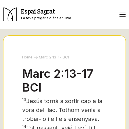
Espai Sagrat
La teva pregària diària en línia
Home
Marc 2:13-17 BCI
Marc 2:13-17
BCI
13
Jesús
tornà a sortir cap a la
vora del llac. Tothom venia a
trobar-lo i ell els ensenyava.
14
Tot passant, veié Leví, fill