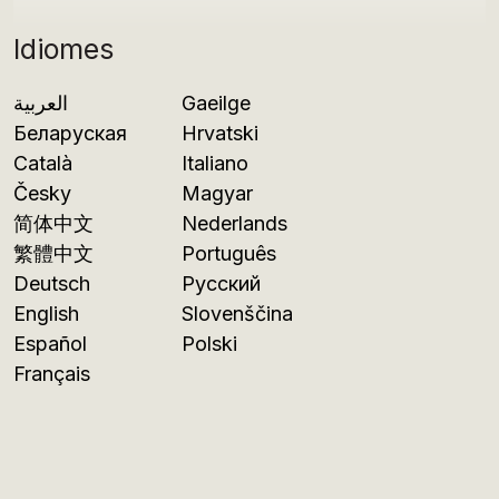
Idiomes
العربية
Gaeilge
Беларуская
Hrvatski
Català
Italiano
Česky
Magyar
简体中文
Nederlands
繁體中文
Português
Deutsch
Русский
English
Slovenščina
Español
Polski
Français