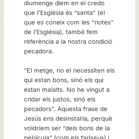
diumenge diem en el credo
que l’Església és “santa” (el
que es coneix com les “notes”
de l’Església), també fem
referència a la nostra condició
pecadora.
“El metge, no el necessiten els
qui estan bons, sinó els qui
estan malalts. No he vingut a
cridar els justos, sinó els
pecadors”. Aquesta frase de
Jesús ens desinstal·la, perquè
voldríem ser “dels bons de la
pel·lícula” (com els fariseus) i