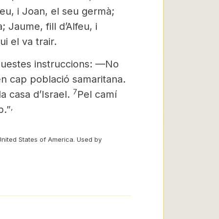
eu, i Joan, el seu germà;
 Jaume, fill d’Alfeu, i
i el va trair.
questes instruccions: —No
en cap població samaritana.
7
a casa d’Israel.
Pel camí
,
p.”
United States of America. Used by