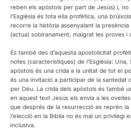
reben els apòstols per part de Jesús) i, n
l’Església és tota ella profètica, una brúixo
recorre la història assenyalant la presènci
(actua) sobiranament, malgrat les proves i di
És també des d’aquesta apostolicitat profèt
notes (característiques) de l’Església: Una, 
apòstols és una crida a la unitat de tot el p
és una invitació a participar de la santedat
per Déu. La crida dels apòstols és també un
en aquest text Jesús els envia a les ovelles
que després de la resurrecció es reprèn la
l’elecció en la Bíblia no és mai un privilegi 
inclusiva.