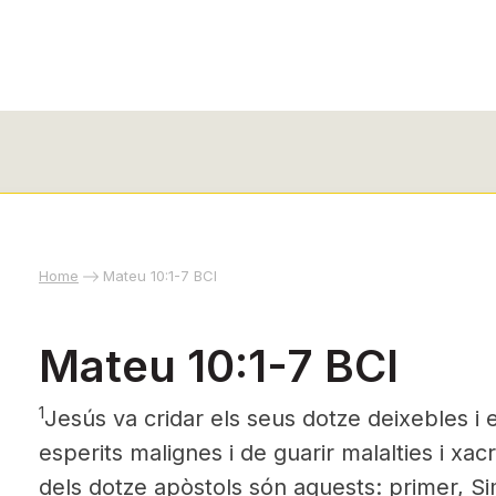
Home
Mateu 10:1-7 BCI
Mateu 10:1-7 BCI
1
Jesús
va cridar els seus dotze deixebles i 
esperits malignes i de guarir malalties i xa
dels dotze apòstols són aquests: primer, S