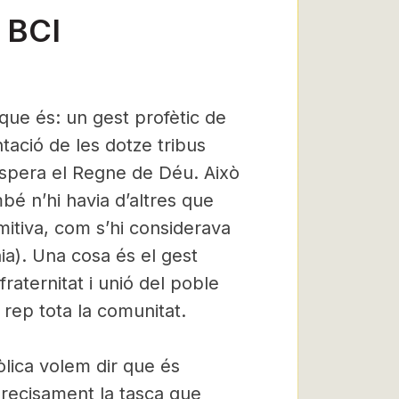
 BCI
 que és: un gest profètic de
ació de les dotze tribus
 espera el Regne de Déu. Això
bé n’hi havia d’altres que
mitiva, com s’hi considerava
nia). Una cosa és el gest
 fraternitat i unió del poble
 rep tota la comunitat.
òlica volem dir que és
recisament la tasca que