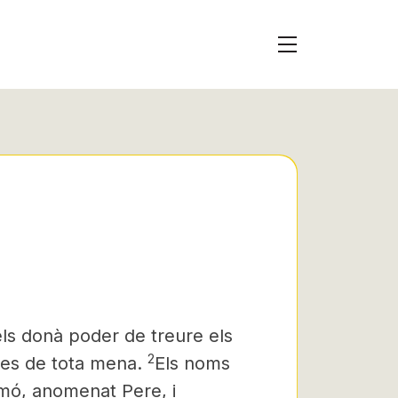
els donà poder de treure els
2
cres de tota mena.
Els noms
imó, anomenat Pere, i