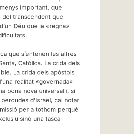
o menys important, que
la del transcendent que
a d’un Déu que ja «regna»
ficultats.
ica que s’entenen les altres
Santa, Catòlica. La crida dels
oble. La crida dels apòstols
 d’una realitat «governada»
a bona nova universal i, si
 perdudes d’Israel, cal notar
 missió per a tothom perquè
exclusiu sinó una tasca