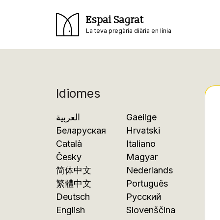
Espai Sagrat
La teva pregària diària en línia
Idiomes
العربية
Gaeilge
Беларуская
Hrvatski
Català
Italiano
Česky
Magyar
简体中文
Nederlands
繁體中文
Português
Deutsch
Русский
English
Slovenščina