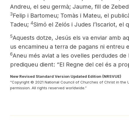
Andreu, el seu germà; Jaume, fill de Zebed
3
Felip i Bartomeu; Tomàs i Mateu, el publicà;
4
Tadeu;
Simó el Zelós i Judes l’Iscariot, el qu
5
Aquests dotze, Jesús els va enviar amb a
us encamineu a terra de pagans ni entreu 
6
Aneu més aviat a les ovelles perdudes de l
prediqueu dient: “El Regne del cel és a pro
New Revised Standard Version Updated Edition (NRSVUE)
“Copyright © 2021 National Council of Churches of Christ in the 
permission. All rights reserved worldwide.”