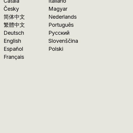
Català
Italiano
Česky
Magyar
简体中文
Nederlands
繁體中文
Português
Deutsch
Русский
English
Slovenščina
Español
Polski
Français