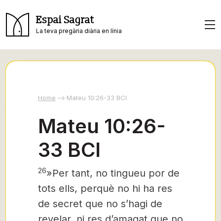
Espai Sagrat
La teva pregària diària en línia
Home
Mateu 10:26-33 BCI
Mateu 10:26-
33 BCI
26
»Per tant, no tingueu por de
tots ells, perquè no hi ha res
de secret que no s’hagi de
revelar, ni res d’amagat que no