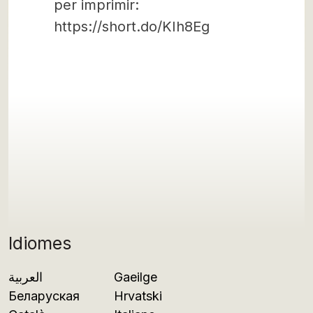
per imprimir:
https://short.do/KIh8Eg
Idiomes
العربية
Gaeilge
Беларуская
Hrvatski