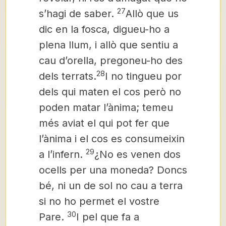
27
s’hagi de saber.
Allò que us
dic en la fosca, digueu-ho a
plena llum, i allò que sentiu a
cau d’orella, pregoneu-ho des
28
dels terrats.
I no tingueu por
dels qui maten el cos però no
poden matar l’ànima; temeu
més aviat el qui pot fer que
l’ànima i el cos es consumeixin
29
a l’infern.
¿No es venen dos
ocells per una moneda? Doncs
bé, ni un de sol no cau a terra
si no ho permet el vostre
30
Pare.
I pel que fa a