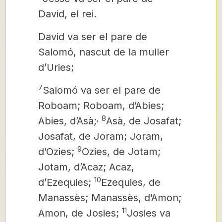
David, el rei.
David va ser el pare de
Salomó, nascut de la muller
d’Uries;
7
Salomó va ser el pare de
Roboam; Roboam, d’Abies;
,
8
Abies, d’Asà;
Asà,
de Josafat;
Josafat, de Joram; Joram,
9
d’Ozies;
Ozies, de Jotam;
Jotam, d’Acaz; Acaz,
10
d’Ezequies;
Ezequies, de
Manassès; Manassès, d’Amon;
11
Amon,
de Josies;
Josies va