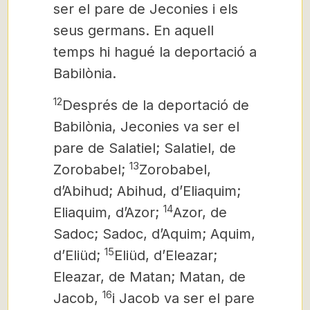
ser el pare de Jeconies i els
seus germans. En aquell
temps hi hagué la deportació a
Babilònia.
12
Després de la deportació de
Babilònia, Jeconies va ser el
pare de Salatiel; Salatiel, de
13
Zorobabel;
Zorobabel,
d’Abihud; Abihud, d’Eliaquim;
14
Eliaquim, d’Azor;
Azor, de
Sadoc; Sadoc, d’Aquim; Aquim,
15
d’Eliüd;
Eliüd, d’Eleazar;
Eleazar, de Matan; Matan, de
16
Jacob,
i Jacob va ser el pare