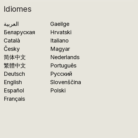
Idiomes
العربية
Gaeilge
Беларуская
Hrvatski
Català
Italiano
Česky
Magyar
简体中文
Nederlands
繁體中文
Português
Deutsch
Русский
English
Slovenščina
Español
Polski
Français