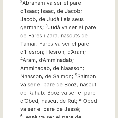
2
Abraham va ser el pare
d’Isaac; Isaac, de Jacob;
Jacob, de Judà i els seus
3
germans;
Judà va ser el pare
de Fares i Zara, nascuts de
Tamar; Fares va ser el pare
d’Hesron; Hesron, d’Aram;
4
Aram, d’Amminadab;
Amminadab, de Naasson;
5
Naasson, de Salmon;
Salmon
va ser el pare de Booz, nascut
de Rahab; Booz va ser el pare
d’Obed, nascut de Rut; * Obed
va ser el pare de Jessè;
6
Jessè va ser el pare de