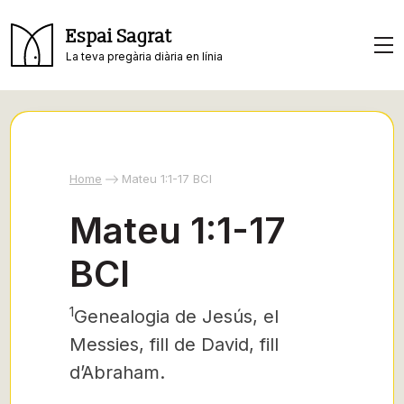
Espai Sagrat
La teva pregària diària en línia
Home
Mateu 1:1-17 BCI
Mateu 1:1-17
BCI
1
Genealogia
de Jesús,
el
Messies,
fill de David, fill
d’Abraham.