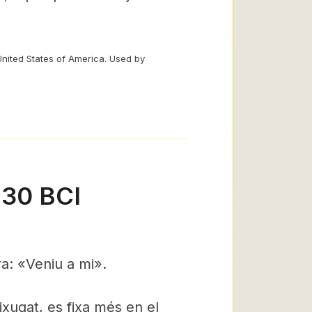
United States of America. Used by
-30 BCI
ra: «Veniu a mi».
xugat, es fixa més en el