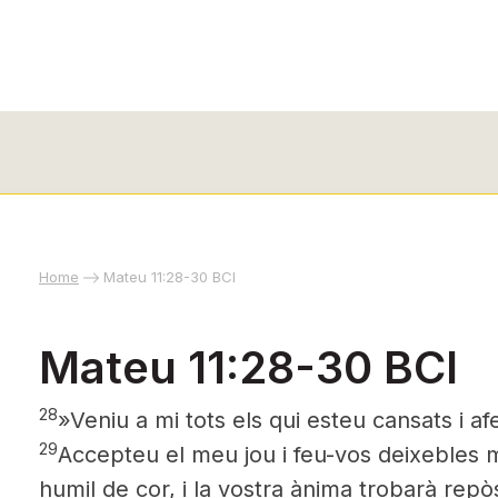
Home
Mateu 11:28-30 BCI
Mateu 11:28-30 BCI
28
»Veniu a mi tots els qui esteu cansats i afe
29
Accepteu el meu jou i feu-vos deixebles 
humil de cor, i la vostra ànima trobarà repò