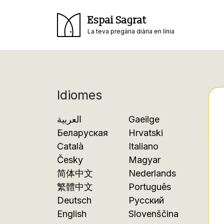
Espai Sagrat
La teva pregària diària en línia
Idiomes
العربية
Gaeilge
Беларуская
Hrvatski
Català
Italiano
Česky
Magyar
简体中文
Nederlands
繁體中文
Português
Deutsch
Русский
English
Slovenščina