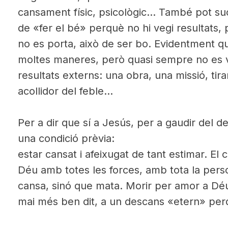
cansament físic, psicològic… També pot suc
de «fer el bé» perquè no hi vegi resultats,
no es porta, això de ser bo. Evidentment qu
moltes maneres, però quasi sempre no es ve
resultats externs: una obra, una missió, tir
acollidor del feble…
Per a dir que sí a Jesús, per a gaudir del d
una condició prèvia:
estar cansat i afeixugat de tant estimar. El
Déu amb totes les forces, amb tota la per
cansa, sinó que mata. Morir per amor a Déu
mai més ben dit, a un descans «etern» per