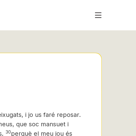
ixugats, i jo us faré reposar.
meus, que soc mansuet i
30
s,
perquè el meu jou és