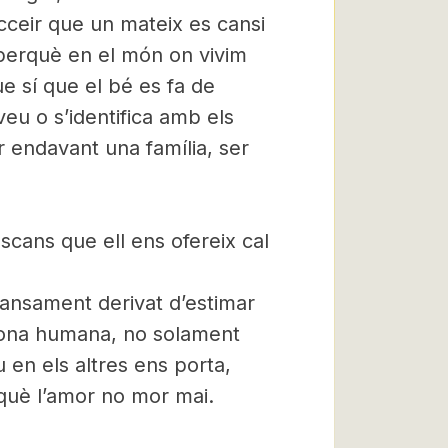
ceir que un mateix es cansi
 perquè en el món on vivim
e sí que el bé es fa de
u o s’identifica amb els
ar endavant una família, ser
escans que ell ens ofereix cal
 cansament derivat d’estimar
sona humana, no solament
 en els altres ens porta,
què l’amor no mor mai.