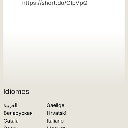
https://short.do/OlpVpQ
Idiomes
العربية
Gaeilge
Беларуская
Hrvatski
Català
Italiano