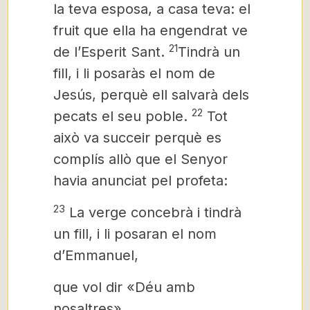
la teva esposa, a casa teva: el
fruit que ella ha engendrat ve
21
de l’Esperit Sant.
Tindrà un
fill, i li posaràs el nom de
Jesús, perquè ell salvarà dels
22
pecats el seu poble.
Tot
això va succeir perquè es
complís allò que el Senyor
havia anunciat pel profeta:
23
La verge concebrà i tindrà
un fill, i li posaran el nom
d’Emmanuel,
que vol dir «Déu amb
nosaltres».