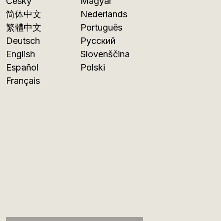
Česky
Magyar
简体中文
Nederlands
繁體中文
Português
Deutsch
Русский
English
Slovenščina
Español
Polski
Français