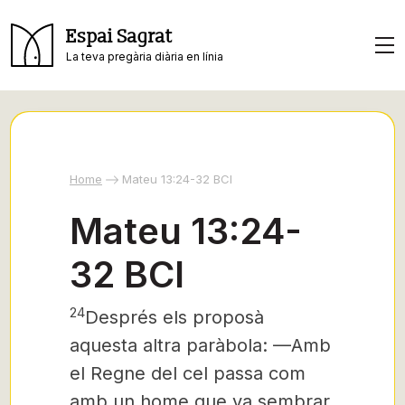
Espai Sagrat
La teva pregària diària en línia
Home
Mateu 13:24-32 BCI
Mateu 13:24-
32 BCI
24
Després els proposà
aquesta altra paràbola: —Amb
el Regne del cel passa com
amb un home que va sembrar