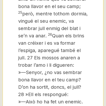
bona llavor en el seu camp;
25
però, mentre tothom dormia,
vingué el seu enemic, va
sembrar jull enmig del blat i
26
se’n va anar.
Quan els brins
van créixer i es va formar
l’espiga, aparegué també el
jull. 27 Els mossos anaren a
trobar l’amo i li digueren:
»—Senyor, ¿no vas sembrar
bona llavor en el teu camp?
D’on ha sortit, doncs, el jull?
28 »Ell els respongué:
»—Això ho ha fet un enemic.