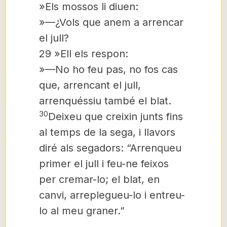
»Els mossos li diuen:
»—¿Vols que anem a arrencar
el jull?
29 »Ell els respon:
»—No ho feu pas, no fos cas
que, arrencant el jull,
arrenquéssiu també el blat.
30
Deixeu que creixin junts fins
al temps de la sega, i llavors
diré als segadors: “Arrenqueu
primer el jull i feu-ne feixos
per cremar-lo; el blat, en
canvi, arreplegueu-lo i entreu-
lo al meu graner.”