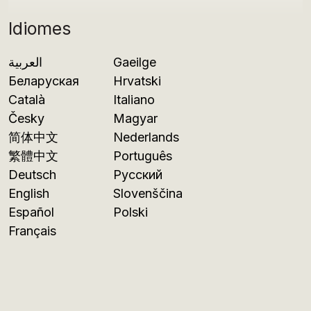
Idiomes
العربية
Gaeilge
Беларуская
Hrvatski
Català
Italiano
Česky
Magyar
简体中文
Nederlands
繁體中文
Português
Deutsch
Русский
English
Slovenščina
Español
Polski
Français