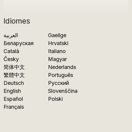
Idiomes
العربية
Gaeilge
Беларуская
Hrvatski
Català
Italiano
Česky
Magyar
简体中文
Nederlands
繁體中文
Português
Deutsch
Русский
English
Slovenščina
Español
Polski
Français