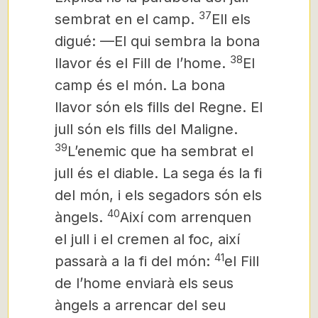
37
sembrat en el camp.
Ell els
digué: —El qui sembra la bona
38
llavor és el Fill de l’home.
El
camp és el món. La bona
llavor són els fills del Regne. El
jull són els fills del Maligne.
39
L’enemic que ha sembrat el
jull és el diable. La sega és la fi
del món, i els segadors són els
40
àngels.
Així com arrenquen
el jull i el cremen al foc, així
41
passarà a la fi del món:
el Fill
de l’home enviarà els seus
àngels a arrencar del seu