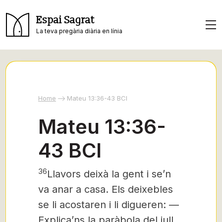
Espai Sagrat
La teva pregària diària en línia
Home
Mateu 13:36-43 BCI
Mateu 13:36-
43 BCI
36
Llavors deixà la gent i se’n
va anar a casa. Els deixebles
se li acostaren i li digueren: —
Explica’ns la paràbola del jull