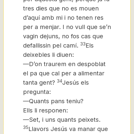
tres dies que no es mouen
d’aquí amb mi i no tenen res
per a menjar. I no vull que se’n
vagin dejuns, no fos cas que
33
defallissin pel camí.
Els
deixebles li diuen:
—D’on traurem en despoblat
el pa que cal per a alimentar
34
tanta gent?
Jesús els
pregunta:
—Quants pans teniu?
Ells li responen:
—Set, i uns quants peixets.
35
Llavors Jesús va manar que