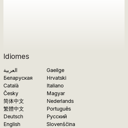
Idiomes
العربية
Gaeilge
Беларуская
Hrvatski
Català
Italiano
Česky
Magyar
简体中文
Nederlands
繁體中文
Português
Deutsch
Русский
English
Slovenščina