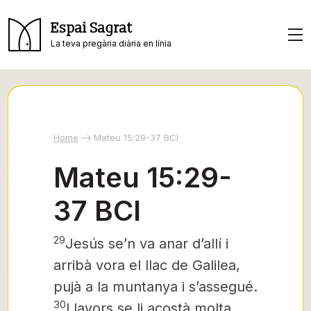
Espai Sagrat
La teva pregària diària en línia
Home
Mateu 15:29-37 BCI
Mateu 15:29-
37 BCI
29
Jesús se’n va anar d’allí i
arribà vora el llac de Galilea,
pujà a la muntanya i s’assegué.
30
Llavors se li acostà molta