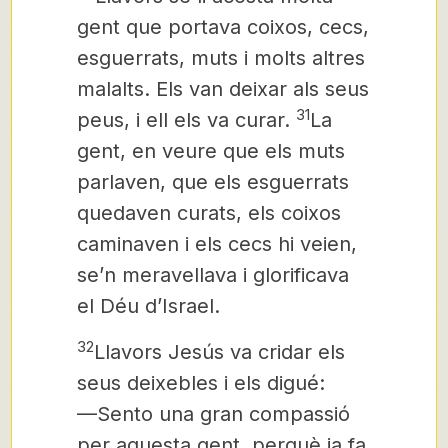
gent que portava coixos, cecs,
esguerrats, muts i molts altres
malalts. Els van deixar als seus
31
peus, i ell els va curar.
La
gent, en veure que els muts
parlaven, que els esguerrats
quedaven curats, els coixos
caminaven i els cecs hi veien,
se’n meravellava i glorificava
el Déu d’Israel.
32
Llavors Jesús va cridar els
seus deixebles i els digué:
—Sento una gran compassió
per aquesta gent, perquè ja fa