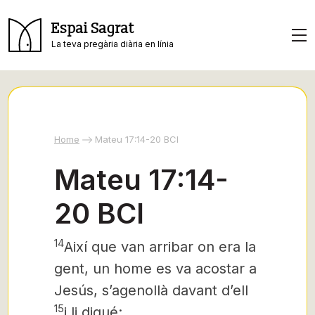
Espai Sagrat
La teva pregària diària en línia
Home
Mateu 17:14-20 BCI
Mateu 17:14-
20 BCI
14
Així que van arribar on era la
gent, un home es va acostar a
Jesús, s’agenollà davant d’ell
15
i li digué: