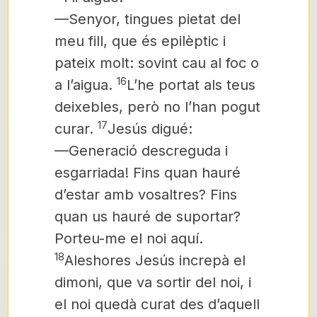
—Senyor, tingues pietat del
meu fill, que és epilèptic i
pateix molt: sovint cau al foc o
16
a l’aigua.
L’he portat als teus
deixebles, però no l’han pogut
17
curar.
Jesús digué:
—Generació descreguda i
esgarriada! Fins quan hauré
d’estar amb vosaltres? Fins
quan us hauré de suportar?
Porteu-me el noi aquí.
18
Aleshores Jesús increpà el
dimoni,
que va sortir del noi,
i
el noi quedà curat des d’aquell