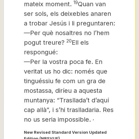
19
mateix moment.
Quan van
ser sols, els deixebles anaren
a trobar Jesús i li preguntaren:
—Per què nosaltres no l’hem
20
pogut treure?
Ell els
respongué:
—Per la vostra poca fe. En
veritat us ho dic: només que
tinguéssiu fe com un gra de
mostassa,
diríeu a aquesta
muntanya: “Trasllada’t d’aquí
cap allà”, i s’hi traslladaria. Res
,
no us seria impossible.
New Revised Standard Version Updated
Edition (NRSVUE)