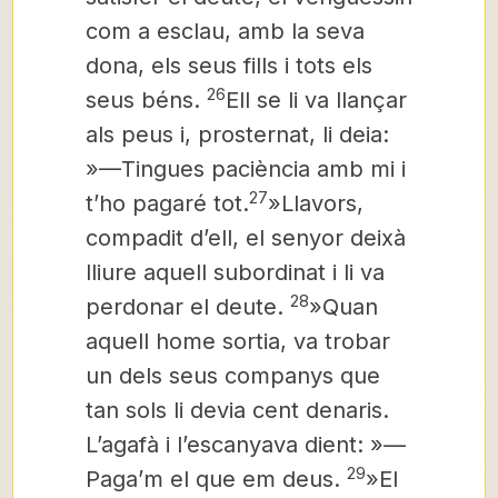
com a esclau, amb la seva
dona, els seus fills i tots els
26
seus béns.
Ell se li va llançar
als peus i, prosternat, li deia:
»—Tingues paciència amb mi i
27
t’ho pagaré tot.
»Llavors,
compadit d’ell, el senyor deixà
lliure aquell subordinat i li va
28
perdonar el deute.
»Quan
aquell home sortia, va trobar
un dels seus companys que
tan sols li devia cent denaris.
L’agafà i l’escanyava dient: »—
29
Paga’m el que em deus.
»El