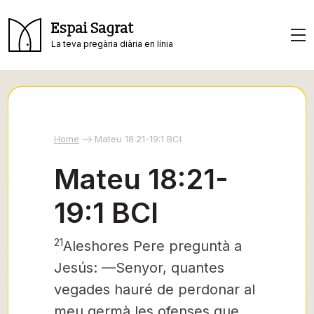
Espai Sagrat
La teva pregària diària en línia
Home
Mateu 18:21-19:1 BCI
Mateu 18:21-
19:1 BCI
21
Aleshores Pere preguntà a
Jesús: —Senyor, quantes
vegades hauré de perdonar al
meu germà les ofenses que