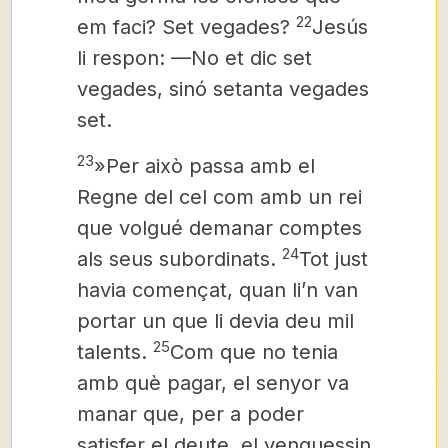
22
em faci? Set vegades?
Jesús
li respon: —No et dic set
vegades, sinó setanta vegades
set.
23
»Per això passa amb el
Regne del cel com amb un rei
que volgué demanar comptes
24
als seus subordinats.
Tot just
havia començat, quan li’n van
portar un que li devia deu mil
25
talents.
Com que no tenia
amb què pagar, el senyor va
manar que, per a poder
satisfer el deute, el venguessin