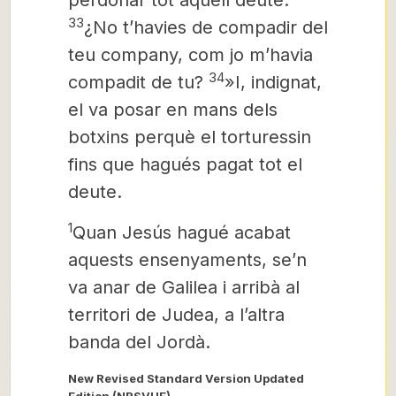
perdonar tot aquell deute.
33
¿No t’havies de compadir del
teu company, com jo m’havia
34
compadit de tu?
»I, indignat,
el va posar en mans dels
botxins perquè el torturessin
fins que hagués pagat tot el
deute.
1
Quan Jesús hagué acabat
aquests ensenyaments, se’n
va anar de Galilea i arribà al
territori de Judea, a l’altra
banda del Jordà.
New Revised Standard Version Updated