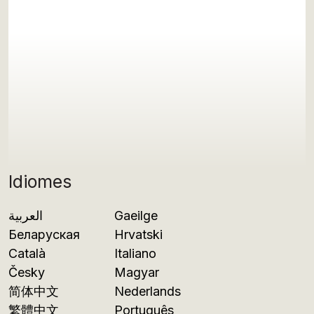
Idiomes
العربية
Gaeilge
Беларуская
Hrvatski
Català
Italiano
Česky
Magyar
简体中文
Nederlands
繁體中文
Português