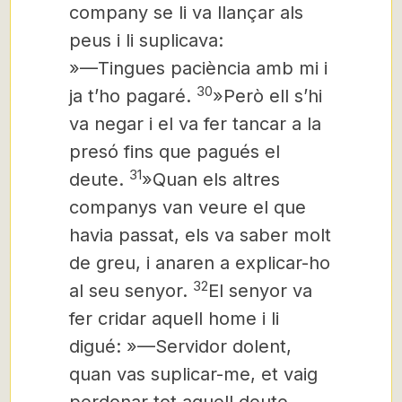
company se li va llançar als
peus i li suplicava:
»—Tingues paciència amb mi i
30
ja t’ho pagaré.
»Però ell s’hi
va negar i el va fer tancar a la
presó fins que pagués el
31
deute.
»Quan els altres
companys van veure el que
havia passat, els va saber molt
de greu, i anaren a explicar-ho
32
al seu senyor.
El senyor va
fer cridar aquell home i li
digué: »—Servidor dolent,
quan vas suplicar-me, et vaig