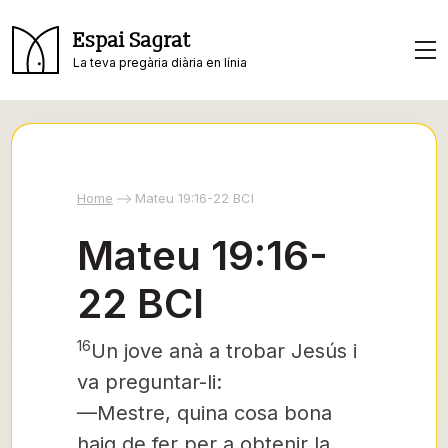
Espai Sagrat
La teva pregària diària en línia
Home
Mateu 19:16-22 BCI
Mateu 19:16-
22 BCI
16
Un jove anà a trobar Jesús i
va preguntar-li:
—Mestre, quina cosa bona
haig de fer per a obtenir la