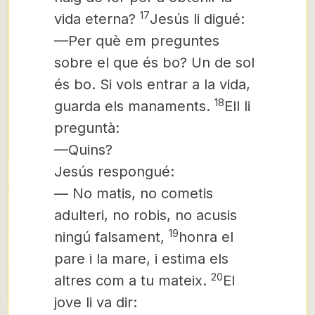
17
vida eterna?
Jesús li digué:
—Per què em preguntes
sobre el que és bo? Un de sol
és bo. Si vols entrar a la vida,
18
guarda els manaments.
Ell li
preguntà:
—Quins?
Jesús respongué:
— No matis, no cometis
adulteri, no robis, no acusis
19
ningú falsament,
honra el
pare i la mare, i estima els
20
altres com a tu mateix.
El
jove li va dir: