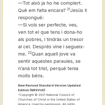
—Tot això ja ho he complert.
21
Què em falta encara?
Jesús li
respongué:
—Si vols ser perfecte, ves,
ven tot el que tens i dona-ho
als pobres,
i tindràs un tresor
al cel. Després vine i segueix-
22
me.
Quan aquell jove va
sentir aquestes paraules, se
n’anà tot trist, perquè tenia
molts béns.
New Revised Standard Version Updated
Edition (NRSVUE)
“Copyright © 2021 National Council of
Churches of Christ in the United States of
America. Used by permission. All rights