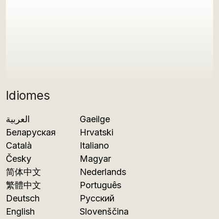
Idiomes
العربية
Gaeilge
Беларуская
Hrvatski
Català
Italiano
Česky
Magyar
简体中文
Nederlands
繁體中文
Português
Deutsch
Русский
English
Slovenščina