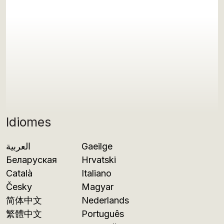
Idiomes
العربية
Gaeilge
Беларуская
Hrvatski
Català
Italiano
Česky
Magyar
简体中文
Nederlands
繁體中文
Português