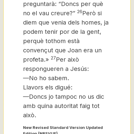
preguntarà: “Doncs per què
26
no el vau creure?”
Però si
diem que venia dels homes, ja
podem tenir por de la gent,
perquè tothom està
convençut que Joan era un
27
profeta.»
Per això
respongueren a Jesús:
—No ho sabem.
Llavors els digué:
—Doncs jo tampoc no us dic
amb quina autoritat faig tot
això.
New Revised Standard Version Updated
Edition (NRSVUE)