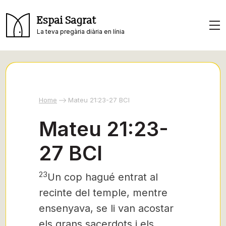
Espai Sagrat
La teva pregària diària en línia
Home
Mateu 21:23-27 BCI
Mateu 21:23-
27 BCI
23
Un cop hagué entrat al
recinte del temple, mentre
ensenyava, se li van acostar
els grans sacerdots i els