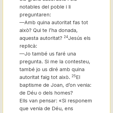
notables del poble i li
preguntaren:
—Amb quina autoritat fas tot
això? Qui te l’ha donada,
24
aquesta autoritat?
Jesús els
replicà:
—Jo també us faré una
pregunta. Si me la contesteu,
també jo us diré amb quina
25
autoritat faig tot això.
El
baptisme de Joan, d’on venia:
de Déu o dels homes?
Ells van pensar: «Si responem
que venia de Déu, ens