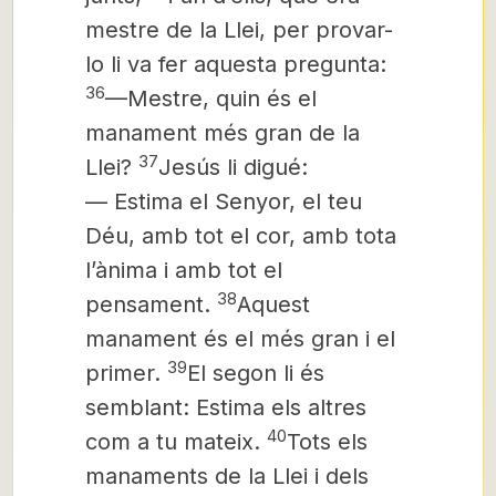
mestre de la Llei, per provar-
lo li va fer aquesta pregunta:
36
—Mestre, quin és el
manament més gran de la
37
Llei?
Jesús li digué:
— Estima el Senyor, el teu
Déu, amb tot el cor, amb tota
l’ànima i amb tot el
38
pensament.
Aquest
manament és el més gran i el
39
primer.
El segon li és
semblant: Estima els altres
40
com a tu mateix.
Tots els
manaments de la Llei i dels