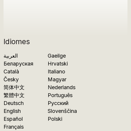
Idiomes
العربية
Gaeilge
Беларуская
Hrvatski
Català
Italiano
Česky
Magyar
简体中文
Nederlands
繁體中文
Português
Deutsch
Русский
English
Slovenščina
Español
Polski
Français