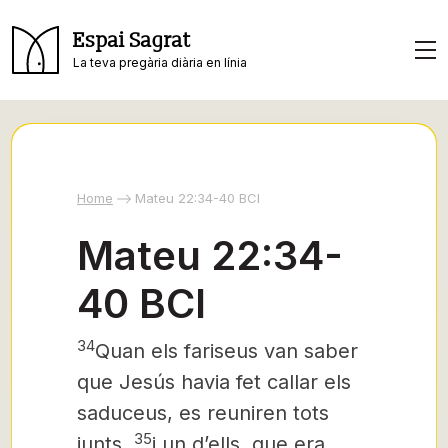
Espai Sagrat
La teva pregària diària en línia
Home
Mateu 22:34-40 BCI
Mateu 22:34-
40 BCI
34
Quan els fariseus van saber
que Jesús havia fet callar els
saduceus, es reuniren tots
35
junts,
i un d’ells, que era