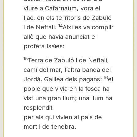
viure a Cafarnaüm, vora el
llac, en els territoris de Zabuló
14
i de Neftalí.
Així es va complir
allò que havia anunciat el
profeta Isaïes:
15
Terra de Zabuló i de Neftalí,
camí del mar, l’altra banda del
16
Jordà, Galilea dels pagans:
el
poble que vivia en la fosca ha
vist una gran llum; una llum ha
resplendit
per als qui vivien al país de
mort i de tenebra.