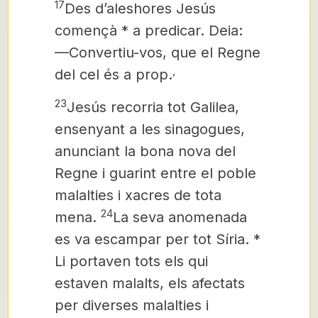
17
Des d’aleshores Jesús
començà * a predicar. Deia:
—Convertiu-vos, que el Regne
,
del cel és a prop.
23
Jesús
recorria tot Galilea,
ensenyant a les sinagogues,
anunciant la bona nova del
Regne
i guarint entre el poble
malalties i xacres de tota
24
mena.
La seva anomenada
es va escampar per tot Síria. *
Li portaven tots els qui
estaven malalts, els afectats
per diverses malalties i