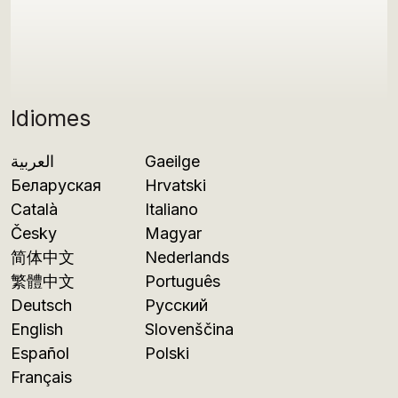
Idiomes
العربية
Gaeilge
Беларуская
Hrvatski
Català
Italiano
Česky
Magyar
简体中文
Nederlands
繁體中文
Português
Deutsch
Русский
English
Slovenščina
Español
Polski
Français