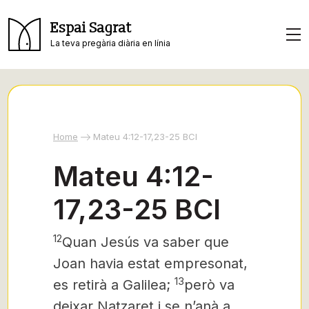
Espai Sagrat
La teva pregària diària en línia
Home
Mateu 4:12-17,23-25 BCI
Mateu 4:12-
17,23-25 BCI
12
Quan Jesús
va saber que
Joan havia estat empresonat,
13
es retirà a Galilea;
però va
deixar Natzaret i se n’anà a