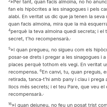
2
»Per tant, quan facis almoina, no ho anunc
fan els hipòcrites a les sinagogues i pels c
alabi. En veritat us dic que ja tenen la se
quan facis almoina, mira que la mà esquerra
4
perquè la teva almoina quedi secreta; i el
,
secret, t’ho recompensarà.
5
»I quan pregueu, no sigueu com els hipòcr
posar-se drets i pregar a les sinagogues i 
places perquè tothom els vegi. En veritat u
6
recompensa.
En canvi, tu, quan preguis, 
retirada, tanca-t’hi amb pany i clau i prega 
llocs més secrets; i el teu Pare, que veu el 
,
recompensarà.
16
»I quan dejuneu, no feu un posat trist com