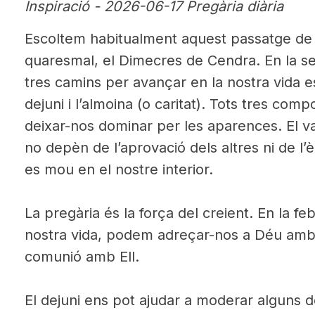
Inspiració - 2026-06-17 Pregària diària
Escoltem habitualment aquest passatge de M
quaresmal, el Dimecres de Cendra. En la s
tres camins per avançar en la nostra vida esp
dejuni i l’almoina (o caritat). Tots tres com
deixar-nos dominar per les aparences. El va
no depèn de l’aprovació dels altres ni de l’èx
es mou en el nostre interior.
La pregària és la força del creient. En la feble
nostra vida, podem adreçar-nos a Déu amb co
comunió amb Ell.
El dejuni ens pot ajudar a moderar alguns de