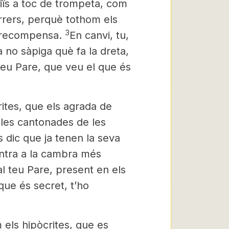
iïs a toc de trompeta, com
arrers, perquè tothom els
3
va recompensa.
En canvi, tu,
 no sàpiga què fa la dreta,
 teu Pare, que veu el que és
ites, que els agrada de
a les cantonades de les
s dic que ja tenen la seva
entra a la cambra més
al teu Pare, present en els
que és secret, t’ho
 els hipòcrites, que es