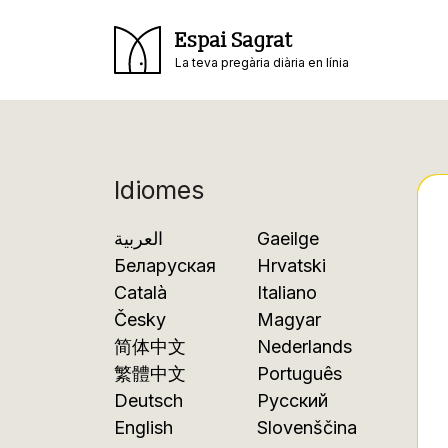
Espai Sagrat
La teva pregària diària en línia
Idiomes
العربية
Gaeilge
Беларуская
Hrvatski
Català
Italiano
Česky
Magyar
简体中文
Nederlands
繁體中文
Português
Deutsch
Русский
English
Slovenščina