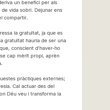
eriva un benefici per als
il de vida sobri. Dejunar ens
el compartir.
essa la gratuïtat, ja que es
a gratuïtat hauria de ser una
, que, conscient d’haver-ho
nse cap mèrit propi, aprèn
a.
aquestes pràctiques externes;
resia. Cal actuar des del
c on Déu veu i transforma la