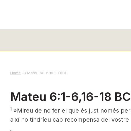
Home
Mateu 6:1-6,16-18 BCI
Mateu 6:1-6,16-18 BC
1
»Mireu de no fer el que és just només perq
així no tindríeu cap recompensa del vostre 