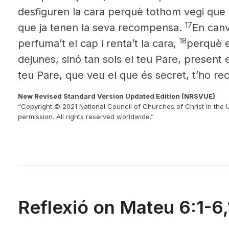
desfiguren la cara perquè tothom vegi que d
17
que ja tenen la seva recompensa.
En canv
18
perfuma’t el cap i renta’t la cara,
perquè e
dejunes, sinó tan sols el teu Pare, present e
teu Pare, que veu el que és secret, t’ho r
New Revised Standard Version Updated Edition (NRSVUE)
“Copyright © 2021 National Council of Churches of Christ in the 
permission. All rights reserved worldwide.”
Reflexió on Mateu 6:1-6