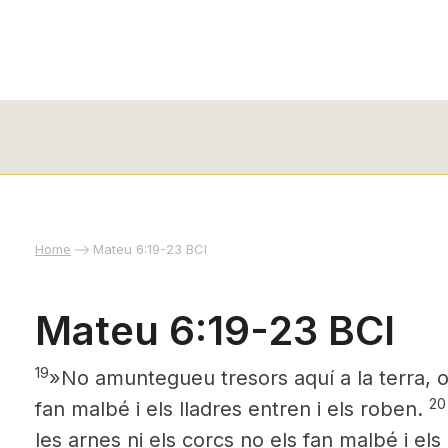
Home
Mateu 6:19-23 BCI
Mateu 6:19-23 BCI
19
»No amuntegueu tresors aquí a la terra, on
20
fan malbé i els lladres entren i els roben.
les arnes ni els corcs
no els fan malbé i els 