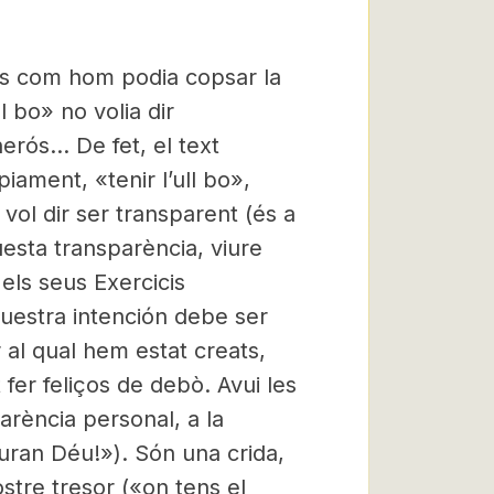
lls com hom podia copsar la
l bo» no volia dir
erós… De fet, el text
piament, «tenir l’ull bo»,
e» vol dir ser transparent (és a
uesta transparència, viure
els seus Exercicis
 nuestra intención debe ser
r al qual hem estat creats,
fer feliços de debò. Avui les
arència personal, a la
uran Déu!»). Són una crida,
ostre tresor («on tens el