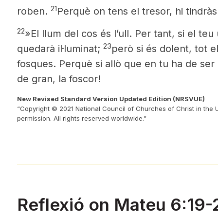
21
roben.
Perquè on tens el tresor, hi tindràs
22
»El llum del cos és l’ull. Per tant, si el teu
23
quedarà il·luminat;
però si és dolent, tot 
fosques. Perquè si allò que en tu ha de ser 
de gran, la foscor!
New Revised Standard Version Updated Edition (NRSVUE)
“Copyright © 2021 National Council of Churches of Christ in the 
permission. All rights reserved worldwide.”
Reflexió on Mateu 6:19-