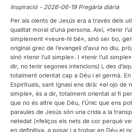
Inspiració - 2026-06-19 Pregària diària
Per als oients de Jesús era a través dels u
qualitat moral d’una persona. Així, «tenir l’ul
simplement «veure-hi bé», sinó ser bo, gen
original grec de l’evangeli d’avui no diu, prò
sinó «tenir l’ull simple». I «tenir l’ull simpl
dir, no tenir segones intencions) i, des d’aq
totalment orientat cap a Déu i el germà. En 
Espirituals, sant Ignasi ens dirà: «el ojo de
simple», és a dir, totalment orientat al fi pe
que no és altre que Déu, l’Únic que ens pot 
paraules de Jesús són una crida a la transp
netedat («feliços els nets de cor perquè ve
en definitiva, a posar i a trobar en Déu el n