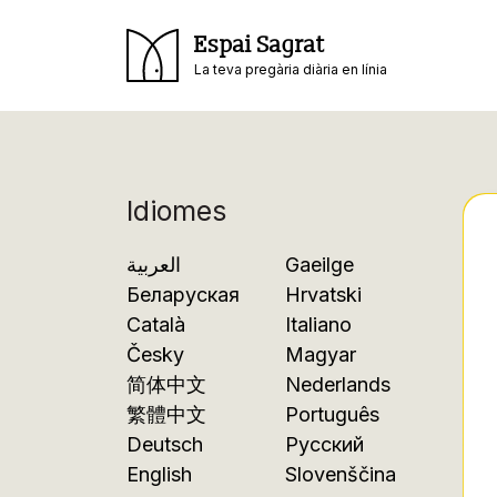
Espai Sagrat
La teva pregària diària en línia
Idiomes
العربية
Gaeilge
Беларуская
Hrvatski
Català
Italiano
Česky
Magyar
简体中文
Nederlands
繁體中文
Português
Deutsch
Русский
English
Slovenščina