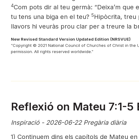
4
Com pots dir al teu germà: “Deixa’m que et t
5
tu tens una biga en el teu?
Hipòcrita, treu 
llavors hi veuràs prou clar per a treure la b
New Revised Standard Version Updated Edition (NRSVUE)
“Copyright © 2021 National Council of Churches of Christ in the 
permission. All rights reserved worldwide.”
Reflexió on Mateu 7:1-5
Inspiració - 2026-06-22 Pregària diària
1) Continuem dins els capítols de Mateu e