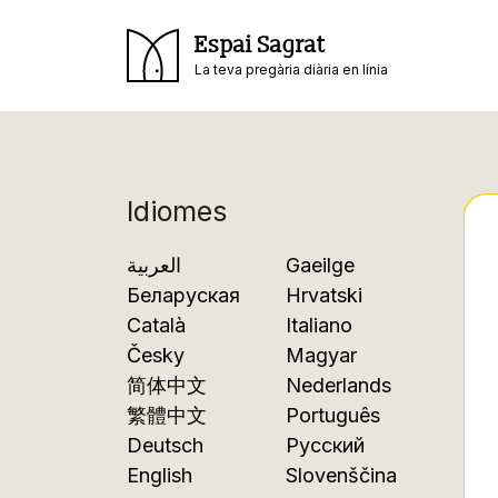
Espai Sagrat
La teva pregària diària en línia
Idiomes
العربية
Gaeilge
Беларуская
Hrvatski
Català
Italiano
Česky
Magyar
简体中文
Nederlands
繁體中文
Português
Deutsch
Русский
English
Slovenščina