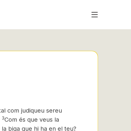
tal com judiqueu sereu
3
.
Com és que veus la
 la biga que hi ha en el teu?