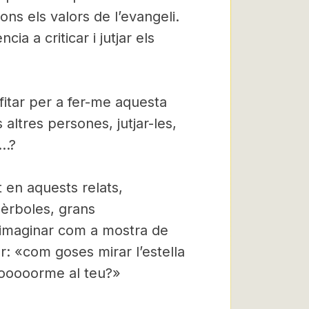
ons els valors de l’evangeli.
a a criticar i jutjar els
fitar per a fer-me aquesta
s altres persones, jutjar-les,
a…?
 en aquests relats,
pèrboles, grans
 imaginar com a mostra de
: «com goses mirar l’estella
enooooorme al teu?»