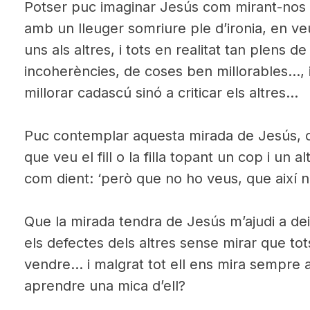
Potser puc imaginar Jesús com mirant-nos 
amb un lleuger somriure ple d’ironia, en veu
uns als altres, i tots en realitat tan plens de
incoherències, de coses ben millorables…, i
millorar cadascú sinó a criticar els altres…
Puc contemplar aquesta mirada de Jesús, c
que veu el fill o la filla topant un cop i un a
com dient: ‘però que no ho veus, que així n
Que la mirada tendra de Jesús m’ajudi a de
els defectes dels altres sense mirar que tot
vendre… i malgrat tot ell ens mira sempr
aprendre una mica d’ell?