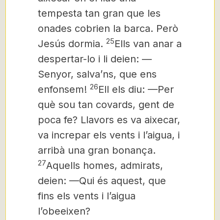
tempesta tan gran que les
onades cobrien la barca. Però
25
Jesús dormia.
Ells van anar a
despertar-lo i li deien: —
Senyor, salva’ns, que ens
26
enfonsem!
Ell els diu: —Per
què sou tan covards, gent de
poca fe? Llavors es va aixecar,
va increpar els vents i l’aigua, i
arribà una gran bonança.
27
Aquells homes, admirats,
deien: —Qui és aquest, que
fins els vents i l’aigua
l’obeeixen?