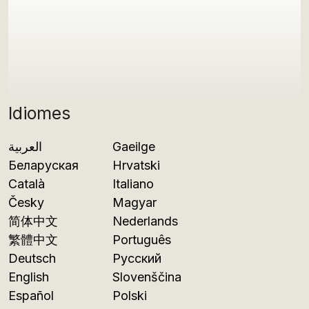
Idiomes
العربية
Gaeilge
Беларуская
Hrvatski
Català
Italiano
Česky
Magyar
简体中文
Nederlands
繁體中文
Português
Deutsch
Русский
English
Slovenščina
Español
Polski