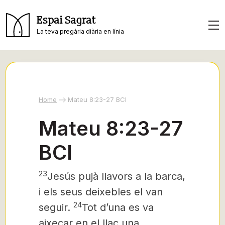
Espai Sagrat
La teva pregària diària en línia
Home
Mateu 8:23-27 BCI
Mateu 8:23-27
BCI
23
Jesús pujà llavors a la barca,
i els seus deixebles el van
24
seguir.
Tot d’una es va
aixecar en el llac una