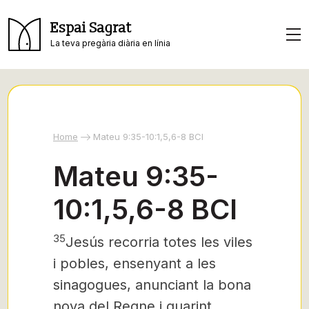
Espai Sagrat
La teva pregària diària en línia
Home
Mateu 9:35-10:1,5,6-8 BCI
Mateu 9:35-
10:1,5,6-8 BCI
35
Jesús recorria totes les viles
i pobles, ensenyant a les
sinagogues, anunciant la bona
nova del Regne i guarint