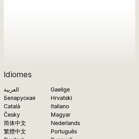
Idiomes
العربية
Gaeilge
Беларуская
Hrvatski
Català
Italiano
Česky
Magyar
简体中文
Nederlands
繁體中文
Português