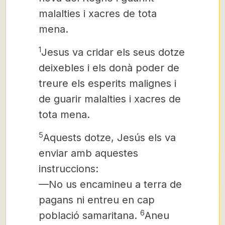
malalties i xacres de tota
mena.
1
Jesus
va cridar els seus dotze
deixebles i els donà poder de
treure els esperits malignes i
de guarir malalties i xacres de
tota mena.
5
Aquests dotze, Jesús els va
enviar amb aquestes
instruccions:
—No us encamineu a terra de
pagans ni entreu en cap
6
població samaritana.
Aneu