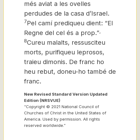
més aviat a les ovelles
perdudes de la casa d’Israel.
7
Pel camí prediqueu dient: “El
,
Regne del cel és a prop.”
8
Cureu malalts, ressusciteu
morts, purifiqueu leprosos,
traieu dimonis. De franc ho
heu rebut, doneu-ho també de
franc.
New Revised Standard Version Updated
Edition (NRSVUE)
“Copyright © 2021 National Council of
Churches of Christ in the United States of
America. Used by permission. All rights
reserved worldwide.”