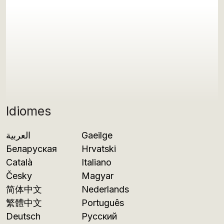
Idiomes
العربية
Gaeilge
Беларуская
Hrvatski
Català
Italiano
Česky
Magyar
简体中文
Nederlands
繁體中文
Português
Deutsch
Русский