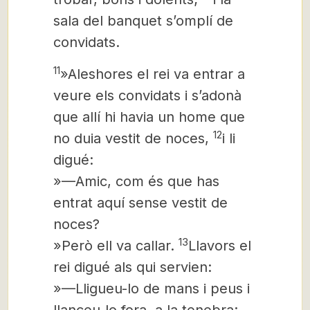
sala del banquet s’omplí de
convidats.
11
»Aleshores el rei va entrar a
veure els convidats i s’adonà
que allí hi havia un home que
12
no duia vestit de noces,
i li
digué:
»—Amic, com és que has
entrat aquí sense vestit de
noces?
13
»Però ell va callar.
Llavors el
rei digué als qui servien:
»—Lligueu-lo de mans i peus i