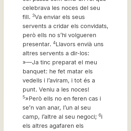
celebrava les noces del seu
3
fill.
Va enviar els seus
servents a cridar els convidats,
però ells no s’hi volgueren
4
presentar.
Llavors envià uns
altres servents a dir-los:
»—Ja tinc preparat el meu
banquet: he fet matar els
vedells i l’aviram, i tot és a
punt. Veniu a les noces!
5
»Però ells no en feren cas i
se’n van anar, l’un al seu
6
camp, l’altre al seu negoci;
i
els altres agafaren els