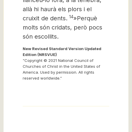
llanceu-lo fora, a la tenebra;
allà hi haurà els plors i el
14
cruixit de dents.
»Perquè
molts són cridats, però pocs
són escollits.
New Revised Standard Version Updated
Edition (NRSVUE)
“Copyright © 2021 National Council of
Churches of Christ in the United States of
America. Used by permission. All rights
reserved worldwide.”