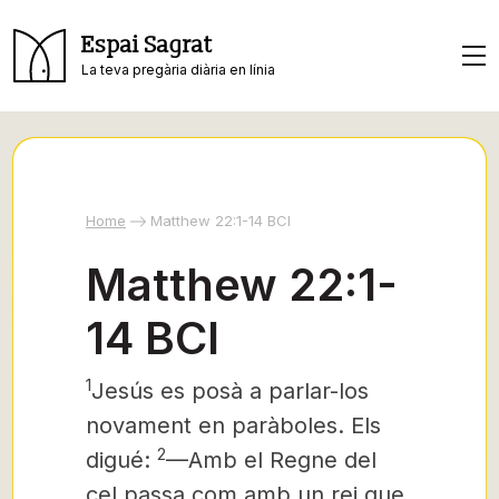
Espai Sagrat
La teva pregària diària en línia
Home
Matthew 22:1-14 BCI
Matthew 22:1-
14 BCI
1
Jesús es posà a parlar-los
novament en paràboles. Els
2
digué:
—Amb el Regne del
cel passa com amb un rei que