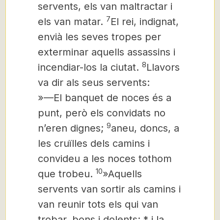
servents, els van maltractar i
7
els van matar.
El rei, indignat,
envià les seves tropes per
exterminar aquells assassins i
8
incendiar-los la ciutat.
Llavors
va dir als seus servents:
»—El banquet de noces és a
punt, però els convidats no
9
n’eren dignes;
aneu, doncs, a
les cruïlles dels camins i
convideu a les noces tothom
10
que trobeu.
»Aquells
servents van sortir als camins i
van reunir tots els qui van
trobar, bons i dolents; * i la