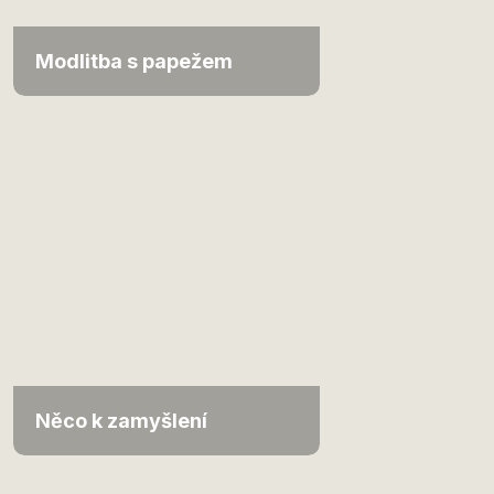
Modlitba s papežem
Něco k zamyšlení