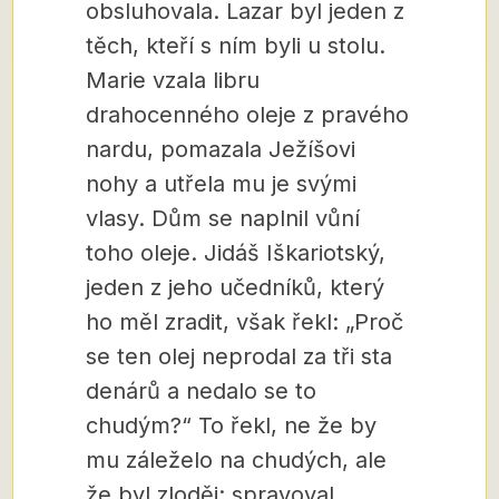
obsluhovala. Lazar byl jeden z
těch, kteří s ním byli u stolu.
Marie vzala libru
drahocenného oleje z pravého
nardu, pomazala Ježíšovi
nohy a utřela mu je svými
vlasy. Dům se naplnil vůní
toho oleje. Jidáš Iškariotský,
jeden z jeho učedníků, který
ho měl zradit, však řekl: „Proč
se ten olej neprodal za tři sta
denárů a nedalo se to
chudým?“ To řekl, ne že by
mu záleželo na chudých, ale
že byl zloděj: spravoval