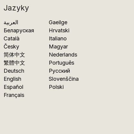
Jazyky
العربية
Gaeilge
Беларуская
Hrvatski
Català
Italiano
Česky
Magyar
简体中文
Nederlands
繁體中文
Português
Deutsch
Русский
English
Slovenščina
Español
Polski
Français