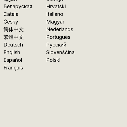
Беларуская
Hrvatski
Català
Italiano
Česky
Magyar
简体中文
Nederlands
繁體中文
Português
Deutsch
Русский
English
Slovenščina
Español
Polski
Français