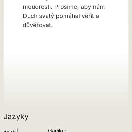
moudrosti. Prosíme, aby nám
Duch svatý pomáhal věřit a
důvěřovat.
Jazyky
العربية
Gaeilge