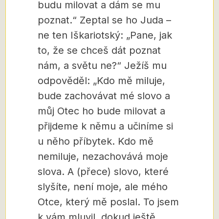
budu milovat a dám se mu
poznat.“ Zeptal se ho Juda –
ne ten Iškariotský: „Pane, jak
to, že se chceš dát poznat
nám, a světu ne?“ Ježíš mu
odpověděl: „Kdo mě miluje,
bude zachovávat mé slovo a
můj Otec ho bude milovat a
přijdeme k němu a učiníme si
u něho příbytek. Kdo mě
nemiluje, nezachovává moje
slova. A (přece) slovo, které
slyšíte, není moje, ale mého
Otce, který mě poslal. To jsem
k vám mluvil, dokud ještě