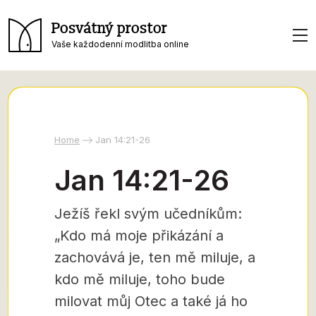
Posvátný prostor
Vaše každodenní modlitba online
Home
Jan 14:21-26
Jan 14:21-26
Ježíš řekl svým učedníkům:
„Kdo má moje přikázání a
zachovává je, ten mě miluje, a
kdo mě miluje, toho bude
milovat můj Otec a také já ho