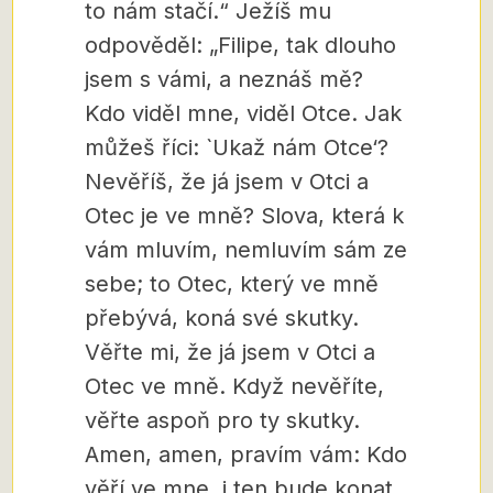
to nám stačí.“ Ježíš mu
odpověděl: „Filipe, tak dlouho
jsem s vámi, a neznáš mě?
Kdo viděl mne, viděl Otce. Jak
můžeš říci: `Ukaž nám Otce‘?
Nevěříš, že já jsem v Otci a
Otec je ve mně? Slova, která k
vám mluvím, nemluvím sám ze
sebe; to Otec, který ve mně
přebývá, koná své skutky.
Věřte mi, že já jsem v Otci a
Otec ve mně. Když nevěříte,
věřte aspoň pro ty skutky.
Amen, amen, pravím vám: Kdo
věří ve mne, i ten bude konat