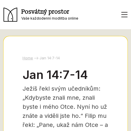
Posvátný prostor
Vaše každodenní modlitba online
Home
Jan 14:7-14
Jan 14:7-14
Ježíš řekl svým učedníkům:
„Kdybyste znali mne, znali
byste i mého Otce. Nyní ho už
znáte a viděli jste ho.“ Filip mu
řekl: „Pane, ukaž nám Otce – a