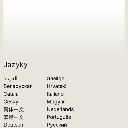
Jazyky
العربية
Gaeilge
Беларуская
Hrvatski
Català
Italiano
Česky
Magyar
简体中文
Nederlands
繁體中文
Português
Deutsch
Русский