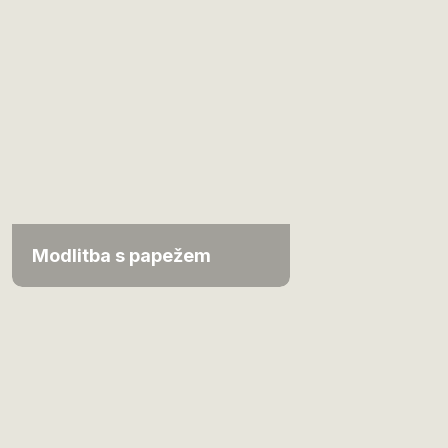
Modlitba s papežem