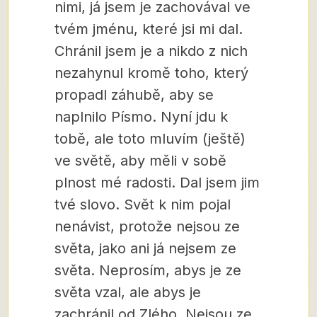
nimi, já jsem je zachovával ve
tvém jménu, které jsi mi dal.
Chránil jsem je a nikdo z nich
nezahynul kromě toho, který
propadl záhubě, aby se
naplnilo Písmo. Nyní jdu k
tobě, ale toto mluvím (ještě)
ve světě, aby měli v sobě
plnost mé radosti. Dal jsem jim
tvé slovo. Svět k nim pojal
nenávist, protože nejsou ze
světa, jako ani já nejsem ze
světa. Neprosím, abys je ze
světa vzal, ale abys je
zachránil od Zlého. Nejsou ze