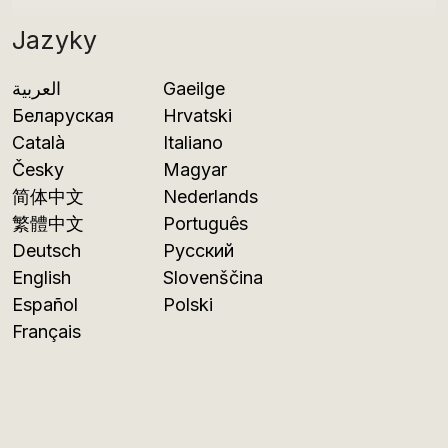
Jazyky
العربية
Gaeilge
Беларуская
Hrvatski
Català
Italiano
Česky
Magyar
简体中文
Nederlands
繁體中文
Português
Deutsch
Русский
English
Slovenščina
Español
Polski
Français